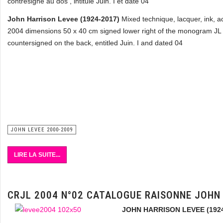
contresigné au dos , intitulé Juin. I et daté 04
John Harrison Levee (1924-2017)
Mixed technique, lacquer, ink, a
2004 dimensions 50 x 40 cm signed
lower right of the monogram JL
countersigned on the back, entitled Juin.
I and dated 04
JOHN LEVEE 2000-2009
LIRE LA SUITE...
CRJL 2004 N°02 CATALOGUE RAISONNE JOHN
JOHN HARRISON LEVEE (1924