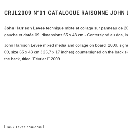
CRJL2009 N°01 CATALOGUE RAISONNE JOHN 
John Harrison Levee
technique mixte et collage sur panneau de 2
gauche et datée 09, dimensions 65 x 43 cm - Contersigné au dos, inti
John Harrison Levee mixed media and collage on board 2009, signe
09, size 65 x 43 cm ( 25,7 x 17 inches) countersigned on the back s
the back, titled "Février I" 2009.
JOHN LEVEE 2000-2009