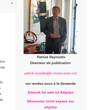
Patrick Reynolds
ntre
Directeur de publication
nité
du
sur rendez-vous à la demande
e.
Artwork for sale on Artprice
t
de
Découvrez notre espace sur
artprice