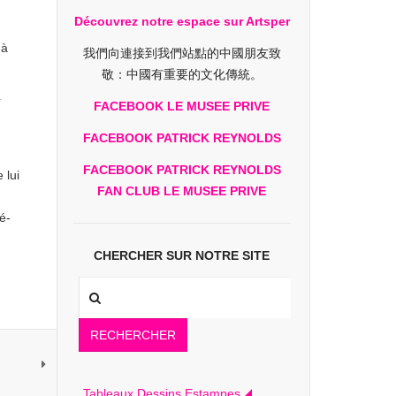
Découvrez notre espace sur Artsper
 à
我們向連接到我們站點的中國朋友致
敬：中國有重要的文化傳統。
r
FACEBOOK LE MUSEE PRIVE
FACEBOOK PATRICK REYNOLDS
FACEBOOK PATRICK REYNOLDS
 lui
FAN CLUB LE MUSEE PRIVE
é-
CHERCHER SUR NOTRE SITE
RECHERCHER
Tableaux Dessins Estampes