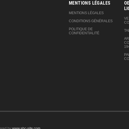
MENTIONS LÉGALES
OE
LI
MENTIONS LÉGALES
VE
CONDITIONS GÉNÉRALES
CO
POLITIQUE DE
TA
CONFIDENTIALITÉ
AR
CO
19
PA
CO
ered by
www.abc-site.com