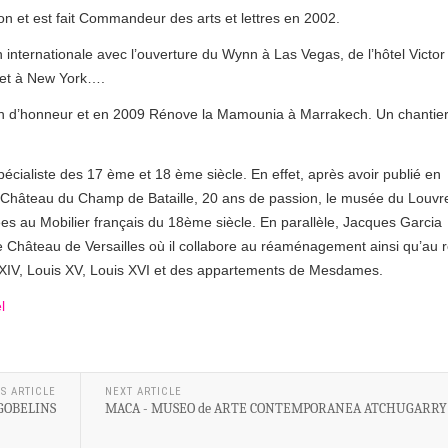
n et est fait Commandeur des arts et lettres en 2002.
 internationale avec l’ouverture du Wynn à Las Vegas, de l’hôtel Victor
ket à New York….
légion d’honneur et en 2009 Rénove la Mamounia à Marrakech. Un chantie
écialiste des 17 ème et 18 ème siècle. En effet, après avoir publié en
hâteau du Champ de Bataille, 20 ans de passion, le musée du Louvre
ées au Mobilier français du 18ème siècle. En parallèle, Jacques Garcia
hâteau de Versailles où il collabore au réaménagement ainsi qu’au r
XIV, Louis XV, Louis XVI et des appartements de Mesdames.
l
S ARTICLE
NEXT ARTICLE
GOBELINS
MACA - MUSEO de ARTE CONTEMPORANEA ATCHUGARRY