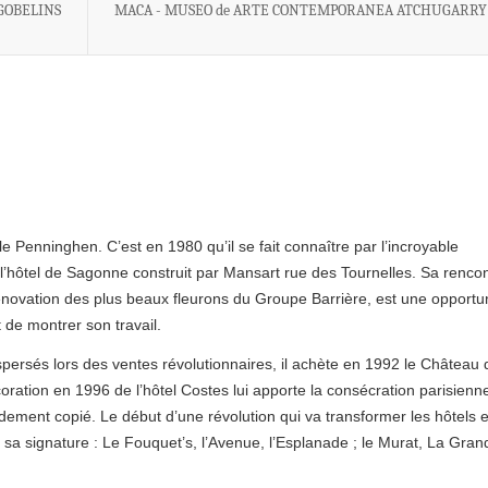
GOBELINS
MACA - MUSEO de ARTE CONTEMPORANEA ATCHUGARRY
 Penninghen. C’est en 1980 qu’il se fait connaître par l’incroyable
r, l’hôtel de Sagonne construit par Mansart rue des Tournelles. Sa renco
énovation des plus beaux fleurons du Groupe Barrière, est une opportu
 de montrer son travail.
spersés lors des ventes révolutionnaires, il achète en 1992 le Château 
oration en 1996 de l’hôtel Costes lui apporte la consécration parisienn
dement copié. Le début d’une révolution qui va transformer les hôtels e
t sa signature : Le Fouquet’s, l’Avenue, l’Esplanade ; le Murat, La Gran