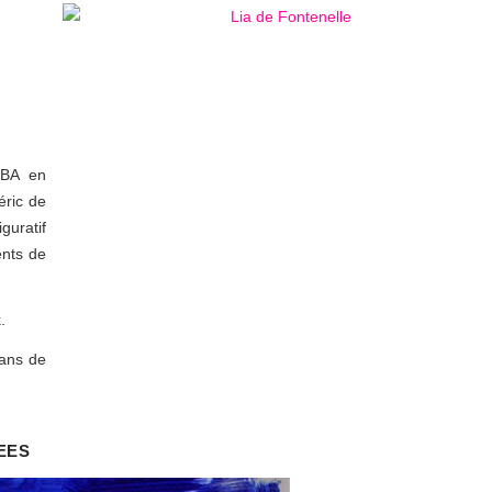
OBA en
éric de
guratif
ents de
.
dans de
EES