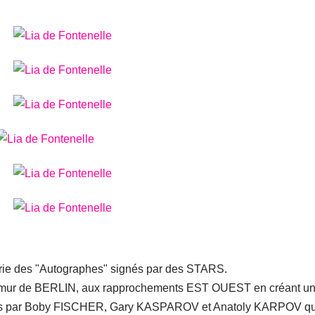
 série des "Autographes" signés par des STARS.
e du mur de BERLIN, aux rapprochements EST OUEST en créant u
rées par Boby FISCHER, Gary KASPAROV et Anatoly KARPOV qu