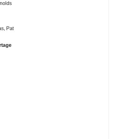
ynolds
as, Pat
rtage