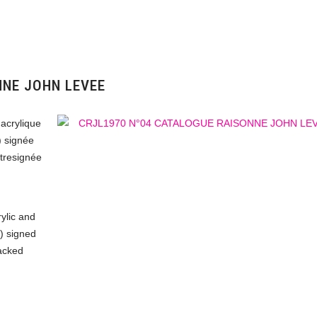
NNE JOHN LEVEE
acrylique
) signée
tresignée
ylic and
.) signed
backed