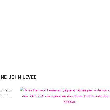
NNE JOHN LEVEE
ur carton
lée Idea