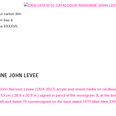
ur carton dim.
n bas à
dea XXXXVII,
NNE JOHN LEVEE