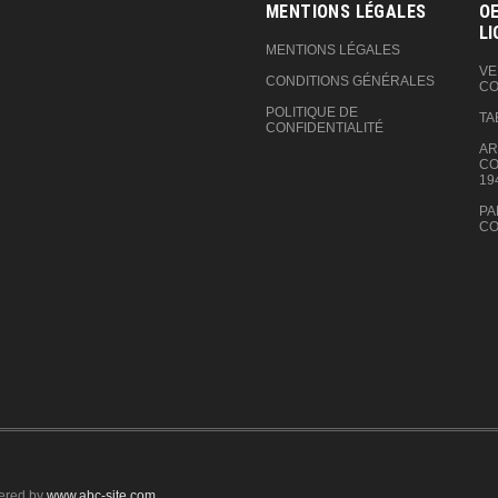
MENTIONS LÉGALES
OE
LI
MENTIONS LÉGALES
VE
CONDITIONS GÉNÉRALES
CO
POLITIQUE DE
TA
CONFIDENTIALITÉ
AR
CO
19
PA
CO
ered by
www.abc-site.com