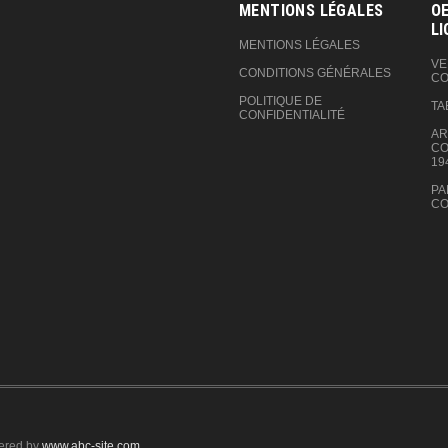
MENTIONS LÉGALES
OE
LI
MENTIONS LÉGALES
VE
CONDITIONS GÉNÉRALES
CO
POLITIQUE DE
TA
CONFIDENTIALITÉ
AR
CO
19
PA
CO
ered by
www.abc-site.com