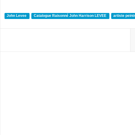
John Levee
Catalogue Raisonné John Harrison LEVEE
artiste pein