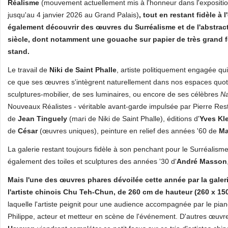
Réalisme
(mouvement actuellement mis à l'honneur dans l'expositi
jusqu'au 4 janvier 2026 au Grand Palais)
, tout en restant fidèle à 
également découvrir des œuvres du Surréalisme et de l'abstract
siècle, dont notamment une gouache sur papier de très grand 
stand.
Le travail de
Niki de Saint Phalle
, artiste politiquement engagée qui
ce que ses œuvres s'intègrent naturellement dans nos espaces quotid
sculptures-mobilier, de ses luminaires, ou encore de ses célèbres
N
Nouveaux Réalistes - véritable avant-garde impulsée par Pierre R
de
Jean Tinguely
(mari de Niki de Saint Phalle), éditions d'
Yves Kl
de
César
(œuvres uniques), peinture en relief des années '60 de
Ma
La galerie restant toujours fidèle à son penchant pour le Surréalism
également des toiles et sculptures des années '30 d'
André Masson
Mais l'une des œuvres phares dévoilée cette année par la galer
l'artiste chinois Chu Teh-Chun, de 260 cm de hauteur (260 x 1
laquelle l'artiste peignit pour une audience accompagnée par le piano
Philippe, acteur et metteur en scène de l'événement. D'autres œuv