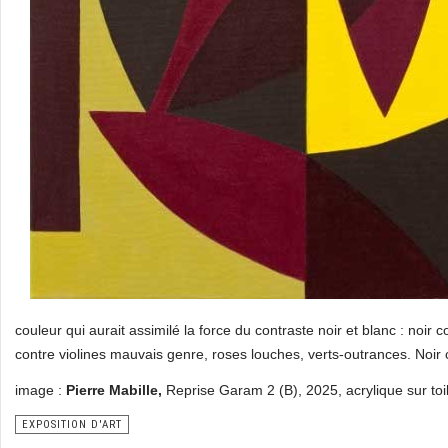
couleur qui aurait assimilé la force du contraste noir et blanc : noir
contre violines mauvais genre, roses louches, verts-outrances. Noir 
image :
Pierre Mabille,
Reprise Garam 2 (B), 2025, acrylique sur toi
EXPOSITION D'ART