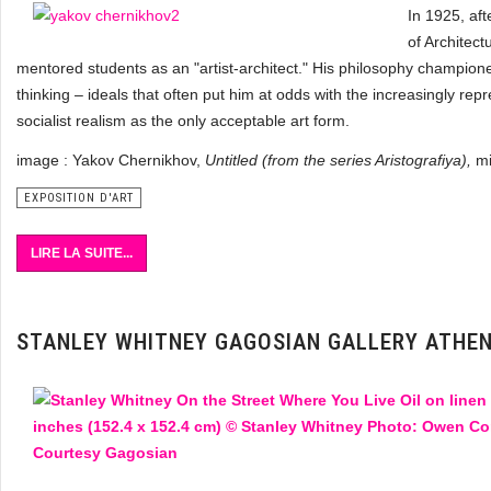
In 1925, af
of Architec
mentored students as an "artist-architect." His philosophy champio
thinking – ideals that often put him at odds with the increasingly repr
socialist realism as the only acceptable art form.
image : Yakov Chernikhov,
Untitled (from the series Aristografiya),
mi
EXPOSITION D'ART
LIRE LA SUITE...
STANLEY WHITNEY GAGOSIAN GALLERY ATHE