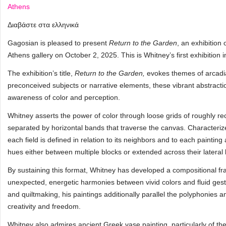
Athens
Διαβάστε στα ελληνικά
Gagosian is pleased to present
Return to the Garden
, an exhibition
Athens gallery on October 2, 2025. This is Whitney’s first exhibition
The exhibition’s title,
Return to the Garden,
evokes themes of arcadi
preconceived subjects or narrative elements, these vibrant abstracti
awareness of color and perception.
Whitney asserts the power of color through loose grids of roughly re
separated by horizontal bands that traverse the canvas. Characteriz
each field is defined in relation to its neighbors and to each painti
hues either between multiple blocks or extended across their lateral
By sustaining this format, Whitney has developed a compositional fr
unexpected, energetic harmonies between vivid colors and fluid gestu
and quiltmaking, his paintings additionally parallel the polyphonies 
creativity and freedom.
Whitney also admires ancient Greek vase painting, particularly of t