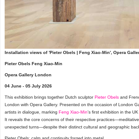
Installation views of 'Pieter Obels | Feng Xiao-Min', Opera Ga
Pieter Obels Feng Xiao-Min
Opera Gallery London
04 June - 05 July 2026
This exhibition brings together Dutch sculptor
Pieter Obels
and Frenc
London with Opera Gallery. Presented on the occasion of London G
artists in dialogue, marking
Feng Xiao-Min
’s first exhibition in the 
It reveals the core concerns of their respective practices—meditati
unexpected turns—despite their distinct cultural and geographic ba
Pieter Obels: calm and continuity forged into metal