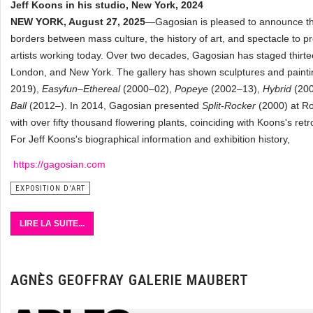
Jeff Koons in his studio, New York, 2024
NEW YORK, August 27, 2025
—Gagosian is pleased to announce tha
borders between mass culture, the history of art, and spectacle to p
artists working today. Over two decades, Gagosian has staged thirte
London, and New York. The gallery has shown sculptures and paintin
2019),
Easyfun–Ethereal
(2000–02),
Popeye
(2002–13),
Hybrid
(20
Ball
(2012–). In 2014, Gagosian presented
Split-Rocker
(2000) at Ro
with over fifty thousand flowering plants, coinciding with Koons's r
For Jeff Koons's biographical information and exhibition history,
https://gagosian.com
EXPOSITION D'ART
LIRE LA SUITE...
AGNÈS GEOFFRAY GALERIE MAUBERT