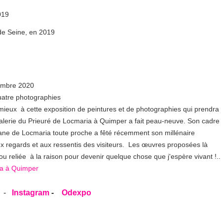
019
de Seine, en 2019
vembre 2020
quatre photographies
 mieux à cette exposition de peintures et de photographies qui prendra
 Galerie du Prieuré de Locmaria à Quimper a fait peau-neuve. Son cadre
omane de Locmaria toute proche a fêté récemment son millénaire
aux regards et aux ressentis des visiteurs. Les œuvres proposées là
e ou reliée à la raison pour devenir quelque chose que j'espère vivant !..
-
Instagram
-
Odexpo