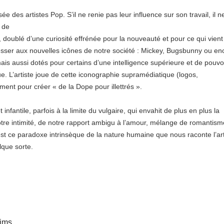
sée des artistes Pop. S’il ne renie pas leur influence sur son travail, il n
 de
 doublé d’une curiosité effrénée pour la nouveauté et pour ce qui vient
éresser aux nouvelles icônes de notre société : Mickey, Bugsbunny ou en
is aussi dotés pour certains d’une intelligence supérieure et de pouvo
e. L’artiste joue de cette iconographie supramédiatique (logos,
ent pour créer « de la Dope pour illettrés ».
t infantile, parfois à la limite du vulgaire, qui envahit de plus en plus la
notre intimité, de notre rapport ambigu à l’amour, mélange de romantism
est ce paradoxe intrinsèque de la nature humaine que nous raconte l’art
lque sorte.
ims