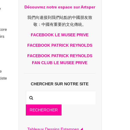
Découvrez notre espace sur Artsper
e
我們向連接到我們站點的中國朋友致
敬：中國有重要的文化傳統。
core
FACEBOOK LE MUSEE PRIVE
irs
FACEBOOK PATRICK REYNOLDS
FACEBOOK PATRICK REYNOLDS
FAN CLUB LE MUSEE PRIVE
e
iste
CHERCHER SUR NOTRE SITE
RECHERCHER
Tableaux Dessins Estampes