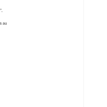
”,
s au