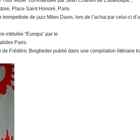
se Your Muse” commandée par Jean Charles de Castelbajac ;
ore, Place Saint Honoré, Paris.
 trompettiste de jazz Miles Davis, lors de l’achat par celui-ci d’
e intitulée “Europa” par le
lides Paris.
 de Frédéric Beigbeder publié dans une compilation littéraire tr