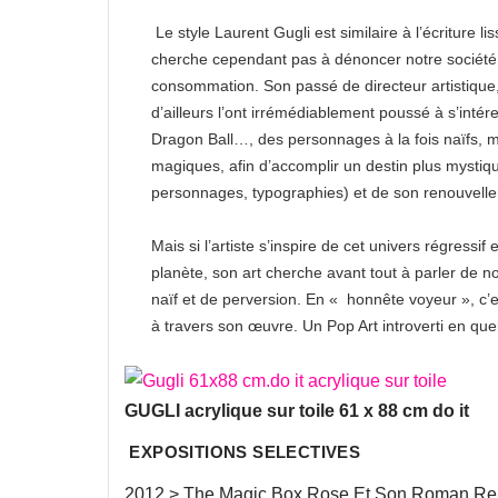
Le style Laurent Gugli est similaire à l’écriture lis
cherche cependant pas à dénoncer notre société
consommation. Son passé de directeur artistique,
d’ailleurs l’ont irrémédiablement poussé à s’int
Dragon Ball…, des personnages à la fois naïfs, ma
magiques, afin d’accomplir un destin plus mystiqu
personnages, typographies) et de son renouvellem
Mais si l’artiste s’inspire de cet univers régressif e
planète, son art cherche avant tout à parler de 
naïf et de perversion. En « honnête voyeur », c’
à travers son œuvre. Un Pop Art introverti en que
GUGLI acrylique sur toile 61 x 88 cm do it
EXPOSITIONS SELECTIVES
2012 > The Magic Box Rose Et Son Roman Re