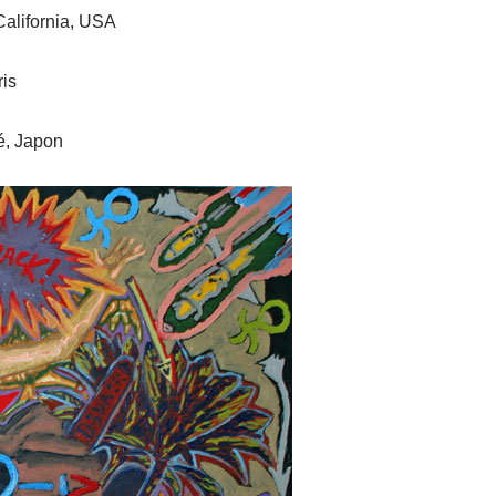
California, USA
ris
é, Japon