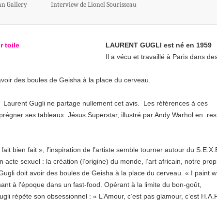
n Gallery
Interview de Lionel Sourisseau
LAURENT GUGLI est né en 1959
Il a vécu et travaillé à Paris dans de
voir des boules de Geisha à la place du cerveau.
t ? Laurent Gugli ne partage nullement cet avis. Les références à ces
régner ses tableaux. Jésus Superstar, illustré par Andy Warhol en res
fait bien fait », l’inspiration de l’artiste semble tourner autour du S.E.X.
 acte sexuel : la création (l’origine) du monde, l’art africain, notre prop
gli doit avoir des boules de Geisha à la place du cerveau. « I paint w
osant à l’époque dans un fast-food. Opérant à la limite du bon-goût,
gli répète son obsessionnel : « L’Amour, c’est pas glamour, c’est H.A.