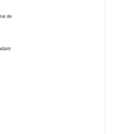
une de
aitant