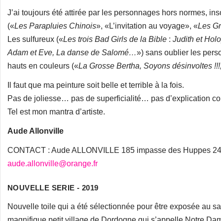
J’ai toujours été attirée par les personnages hors normes, inso
(«
Les Parapluies Chinois
», «L’invitation au voyage», «
Les G
Les sulfureux («
Les trois Bad Girls de la Bible
:
Judith et Hol
Adam et Eve, La danse de Salomé…
») sans oublier les per
hauts en couleurs («
La Grosse Bertha, Soyons désinvoltes !!!
Il faut que ma peinture soit belle et terrible à la fois.
Pas de joliesse… pas de superficialité… pas d’explication 
Tel est mon mantra d’artiste.
Aude Allonville
CONTACT : Aude ALLONVILLE ­185 impasse des Huppes ­242
aude.allonville@orange.fr
NOUVELLE SERIE - 2019
Nouvelle toile qui a été sélectionnée pour être exposée au s
magnifique petit village de Dordogne qui s’appelle Notre Dam