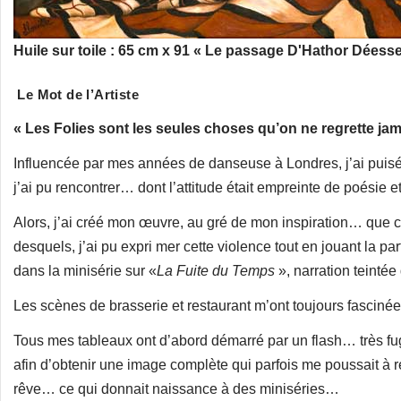
Huile sur toile : 65 cm x 91 « Le passage D'Hathor Déess
Le Mot de l’Artiste
« Les Folies sont les seules choses qu’on ne regrette jam
Influencée par mes années de danseuse à Londres, j’ai puis
j’ai pu rencon­trer… dont l’attitude était empreinte de poésie
Alors, j’ai créé mon œuvre, au gré de mon inspiration… que ce
desquels, j’ai pu expri­ mer cette violence tout en jouant la pa
dans la mini­série sur «
La Fuite du Temps
», narration teinté
Les scènes de brasserie et restaurant m’ont toujours fasciné
Tous mes tableaux ont d’abord démarré par un flash… très fu
afin d’obtenir une image complète qui parfois me poussait à 
rêve… ce qui donnait naissance à des mini­séries…