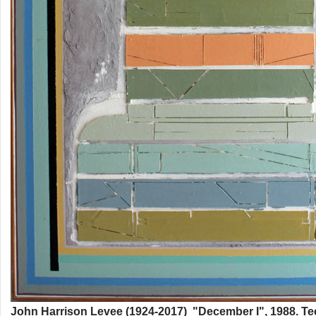
John Harrison Levee (1924-2017) "December I", 1988. T