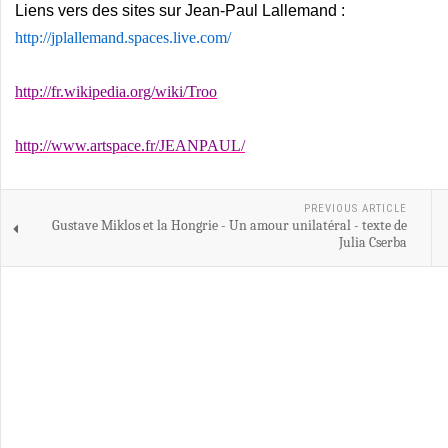
Liens vers des sites sur Jean-Paul Lallemand :
http://jplallemand.spaces.live.com/
http://fr.wikipedia.org/wiki/Troo
http://www.artspace.fr/JEANPAUL/
PREVIOUS ARTICLE
Gustave Miklos et la Hongrie - Un amour unilatéral - texte de
Julia Cserba