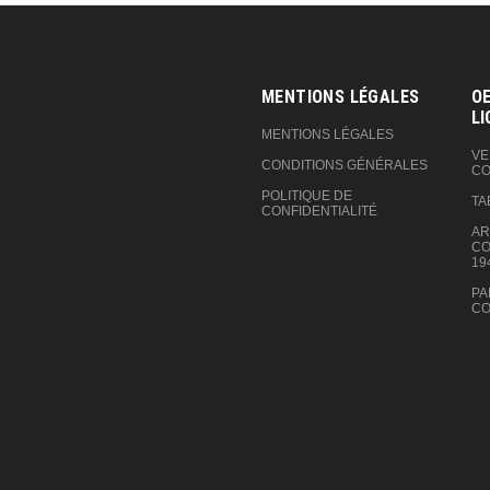
MENTIONS LÉGALES
OE
LI
MENTIONS LÉGALES
VE
CONDITIONS GÉNÉRALES
CO
POLITIQUE DE
TA
CONFIDENTIALITÉ
AR
CO
19
PA
CO