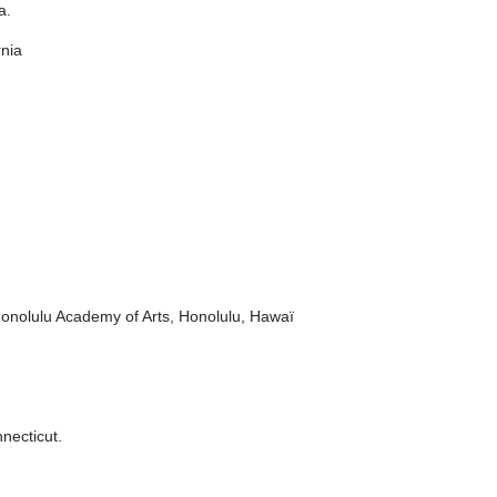
a.
rnia
Honolulu Academy of Arts, Honolulu, Hawaï
necticut.