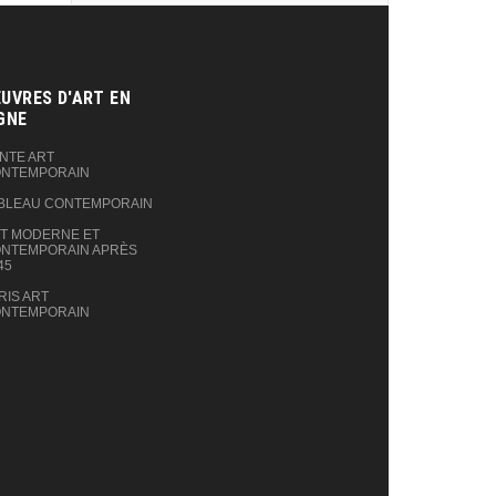
UVRES D'ART EN
GNE‎
NTE ART
NTEMPORAIN
BLEAU CONTEMPORAIN
T MODERNE ET
NTEMPORAIN APRÈS
45
RIS ART
NTEMPORAIN