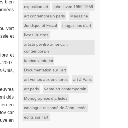
ès bien
exposition art
john levee 1950-1959
 années
art contemporain paris
Magazine
Juridique et Fiscal
magazines d'art
ou vert
livres illustres
ssie et
artiste peintre americain
contemporain
ibre et
fabrice venturini
s 2007.
Documentation sur l'art
s-Unis,
art ventes aux enchères
art à Paris
art paris
vente art contemporain
 œuvres
ent dès
Monographies d'artistes
lieu en
catalogue raisonné de John Levée
tov car
écrits sur l'art
ouve en