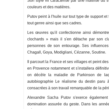
Son style vif caractérisé par une maîtrise du tra
couleurs et des matières.
Putov peint à l'huile sur tout type de support e
tout genre ainsi que ses cadres.
Les œuvres qu'il confectionne ainsi démontre
clochards » mais il s'en détache par son cla
personnes de son entourage. Ses influences 
Chagall, Goya, Modigliani, Cézanne, Soutine.
Il parcourt la France et ses villages et peint 
en Provence notamment et s'installera défini
on décèle la maladie de Parkinson de laq
autobiographie Le réalisme du destin paru
consacrées à son travail remarquable de la pér
Alexandre Sacha Putov s'exerce également d
domination assurée du geste. Dans les années