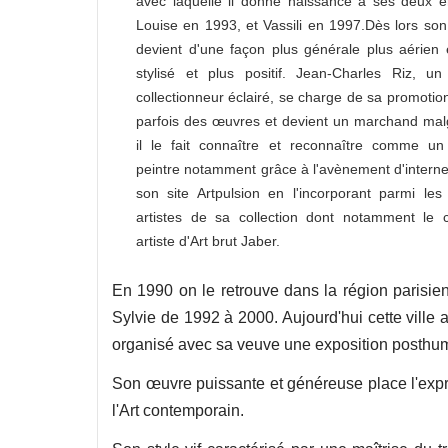
avec laquelle il donne naissance à ses deux e
Louise en 1993, et Vassili en 1997.Dès lors son 
devient d'une façon plus générale plus aérien 
stylisé et plus positif. Jean-Charles Riz, u
collectionneur éclairé, se charge de sa promotio
parfois des œuvres et devient un marchand malg
il le fait connaître et reconnaître comme un
peintre notamment grâce à l'avènement d'interne
son site Artpulsion en l'incorporant parmi les
artistes de sa collection dont notamment le 
artiste d'Art brut Jaber.
En 1990 on le retrouve dans la région parisie
Sylvie de 1992 à 2000. Aujourd'hui cette ville
organisé avec sa veuve une exposition posthu
Son œuvre puissante et généreuse place l'expre
l'Art contemporain.