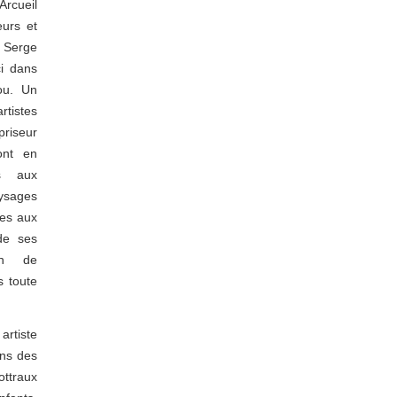
Arcueil
eurs et
e Serge
i dans
ou. Un
rtistes
priseur
ont en
es aux
aysages
ues aux
de ses
ion de
s toute
artiste
ins des
ottraux