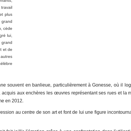
nfants,
travail
et plus
n grand
n, cède
ré lui,
 grand
t et de
 autres
célèbre
nne souvent en banlieue, particulièrement à Gonesse, où il lo
 a acquis aux enchères les œuvres représentant ses rues et la m
me en 2012.
ssion au centre de son art et font de lui une figure incontourn