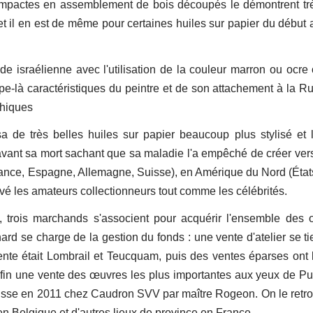
compactes en assemblement de bois découpés le démontrent tr
 et il en est de même pour certaines huiles sur papier du début
de israélienne avec l'utilisation de la couleur marron ou ocre 
ype-là caractéristiques du peintre et de son attachement à la Ru
phiques
 de très belles huiles sur papier beaucoup plus stylisé et l
avant sa mort sachant que sa maladie l'a empêché de créer ver
ce, Espagne, Allemagne, Suisse), en Amérique du Nord (État
tivé les amateurs collectionneurs tout comme les célébrités.
 trois marchands s'associent pour acquérir l'ensemble des
ard se charge de la gestion du fonds : une vente d'atelier se ti
te était Lombrail et Teucquam, puis des ventes éparses ont 
nfin une vente des œuvres les plus importantes aux yeux de Pu
russe en 2011 chez Caudron SVV par maître Rogeon. On le retr
n Belgique et d'autres lieux de province en France.