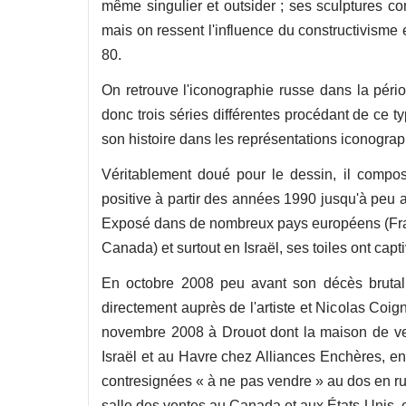
même singulier et outsider ; ses sculptures 
mais on ressent l'influence du constructivisme
80.
On retrouve l'iconographie russe dans la pério
donc trois séries différentes procédant de ce t
son histoire dans les représentations iconogra
Véritablement doué pour le dessin, il composa
positive à partir des années 1990 jusqu'à peu 
Exposé dans de nombreux pays européens (Fran
Canada) et surtout en Israël, ses toiles ont cap
En octobre 2008 peu avant son décès brutal,
directement auprès de l'artiste et Nicolas Coign
novembre 2008 à Drouot dont la maison de ven
Israël et au Havre chez Alliances Enchères, e
contresignées « à ne pas vendre » au dos en 
salle des ventes au Canada et aux États-Unis, e