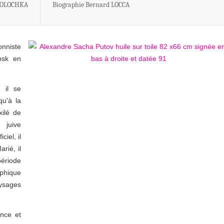
LOLOCHKA
Biographie Bernard LOCCA
onniste
nsk en
 il se
qu'à la
xilé de
 juive
ciel, il
arié, il
période
aphique
ysages
ance et