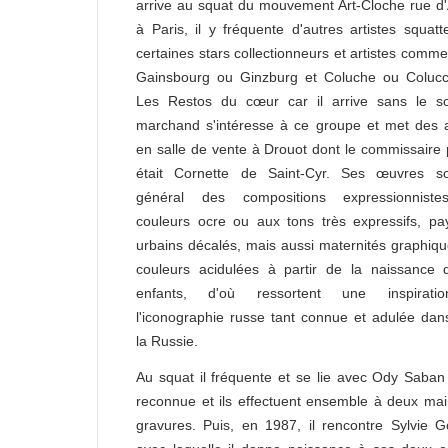
arrive au squat du mouvement Art-Cloche rue d'
à Paris, il y fréquente d'autres artistes squatt
certaines stars collectionneurs et artistes comm
Gainsbourg ou Ginzburg et Coluche ou Colucc
Les Restos du cœur car il arrive sans le s
marchand s'intéresse à ce groupe et met des a
en salle de vente à Drouot dont le commissaire 
était Cornette de Saint-Cyr. Ses œuvres s
général des compositions expressionnist
couleurs ocre ou aux tons très expressifs, p
urbains décalés, mais aussi maternités graphiq
couleurs acidulées à partir de la naissance 
enfants, d'où ressortent une inspirat
l'iconographie russe tant connue et adulée dan
la Russie.
Au squat il fréquente et se lie avec Ody Saban 
reconnue et ils effectuent ensemble à deux ma
gravures. Puis, en 1987, il rencontre Sylvie G