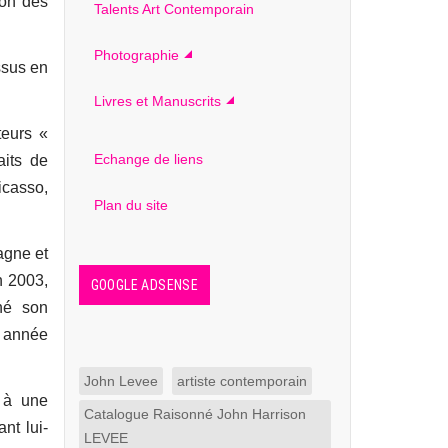
tion des
Talents Art Contemporain
Photographie
ssus en
Livres et Manuscrits
teurs «
Echange de liens
aits de
icasso,
Plan du site
agne et
n 2003,
GOOGLE ADSENSE
né son
 année
John Levee
artiste contemporain
 à une
Catalogue Raisonné John Harrison
nt lui-
LEVEE