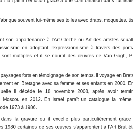
it fait jaillir l'émotion grâce à une confrontation dans l'utilisa
t fabrique souvent lui-même ses toiles avec draps, moquettes, ti
nt son appartenance à l'Art-Cloche ou Art des artistes squat
ssicisme en adoptant l'expressionnisme à travers des portr
sont multiples et il se nourrit des œuvres de Van Gogh, P
des paysages forts en témoignage de son temps. Il voyage en Bret
tivement en Bretagne avec sa femme et ses enfants en 2000. E
uelle il décède le 18 novembre 2008, après avoir termi
 à Moscou en 2012. En Israël paraît un catalogue la même
iode 1973 à 1986.
ans la gravure où il excelle plus particulièrement grâce
 1980 certaines de ses œuvres s'apparentent à l'Art Brut éta