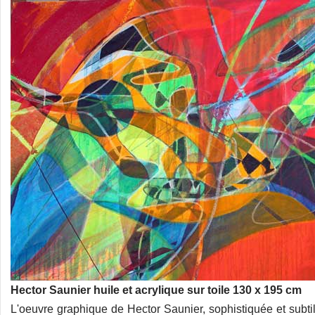
Hector Saunier huile et acrylique sur toile 130 x 195 cm
L'oeuvre graphique de Hector Saunier, sophistiquée et subti