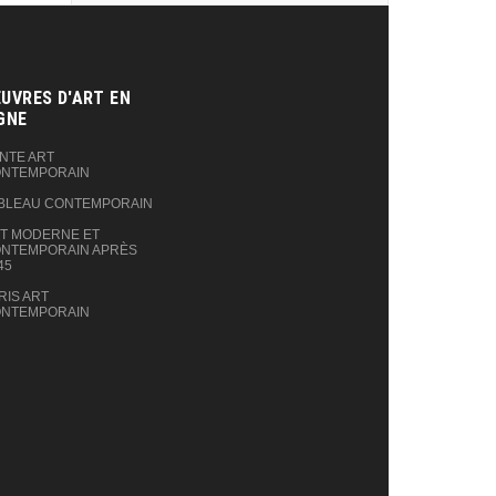
UVRES D'ART EN
GNE‎
NTE ART
NTEMPORAIN
BLEAU CONTEMPORAIN
T MODERNE ET
NTEMPORAIN APRÈS
45
RIS ART
NTEMPORAIN