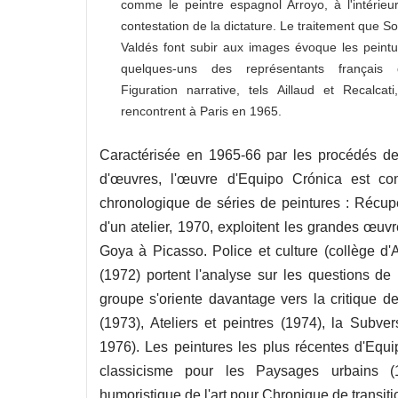
comme le peintre espagnol Arroyo, à l'intérieu
contestation de la dictature. Le traitement que So
Valdés font subir aux images évoque les peint
quelques-uns des représentants français
Figuration narrative, tels Aillaud et Recalcati,
rencontrent à Paris en 1965.
Caractérisée en 1965-66 par les procédés de
d'œuvres, l'œuvre d'Equipo Crónica est con
chronologique de séries de peintures : Récup
d'un atelier, 1970, exploitent les grandes œu
Goya à Picasso. Police et culture (collège d'
(1972) portent l'analyse sur les questions de
groupe s'oriente davantage vers la critique de 
(1973), Ateliers et peintres (1974), la Subv
1976). Les peintures les plus récentes d'Equ
classicisme pour les Paysages urbains (1
humoristique de l'art pour Chronique de transit