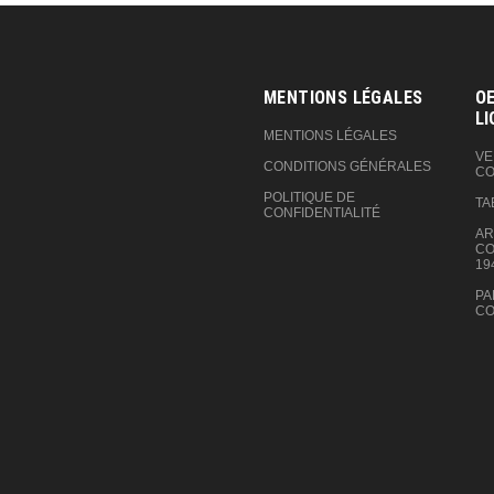
MENTIONS LÉGALES
OE
LI
MENTIONS LÉGALES
VE
CONDITIONS GÉNÉRALES
CO
POLITIQUE DE
TA
CONFIDENTIALITÉ
AR
CO
19
PA
CO