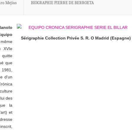
aro Mejias
BIOGRAPHIE PIERRE DE BERROETA
Manolo
Equipo
Sérigraphie Collection Privée S. R. O Madrid (Espagne)
la même
u XVIe
 quitte
tué que
 1981,
se d'un
rónica
ulture
lui des
que la
art) et
dresse
nscrit,