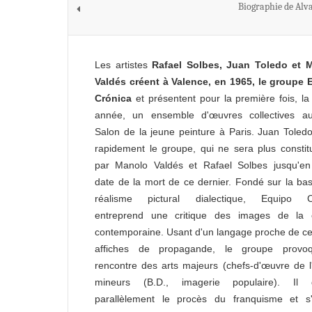
Biographie de Alv
Les artistes
Rafael Solbes, Juan Toledo et 
Valdés créent à Valence, en 1965, le groupe 
Crónica
et présentent pour la première fois, 
année, un ensemble d'œuvres collectives a
Salon de la jeune peinture à Paris. Juan Toledo
rapidement le groupe, qui ne sera plus consti
par Manolo Valdés et Rafael Solbes jusqu'en
date de la mort de ce dernier. Fondé sur la ba
réalisme pictural dialectique, Equipo C
entreprend une critique des images de la c
contemporaine. Usant d'un langage proche de ce
affiches de propagande, le groupe provo
rencontre des arts majeurs (chefs-d'œuvre de l'
mineurs (B.D., imagerie populaire). Il 
parallèlement le procès du franquisme et s'i