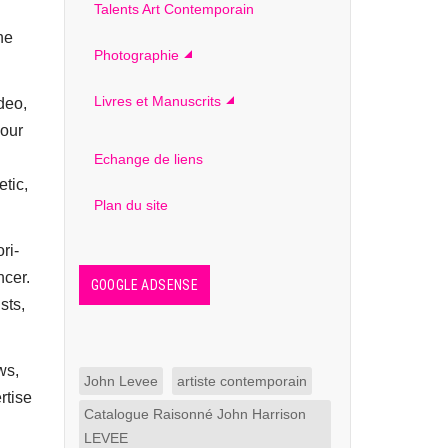
Talents Art Contemporain
ne
Photographie
Livres et Manuscrits
deo,
 our
Echange de liens
tic,
Plan du site
ri-
ncer.
GOOGLE ADSENSE
sts,
ws,
John Levee
artiste contemporain
rtise
Catalogue Raisonné John Harrison
LEVEE