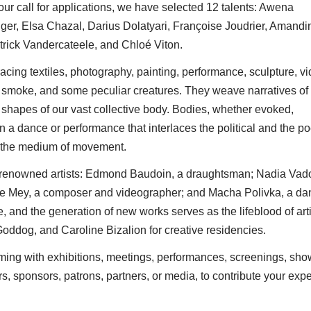
r call for applications, we have selected 12 talents: Awena
r, Elsa Chazal, Darius Dolatyari, Françoise Joudrier, Amandi
atrick Vandercateele, and Chloé Viton.
cing textiles, photography, painting, performance, sculpture, vi
 smoke, and some peculiar creatures. They weave narratives of
e shapes of our vast collective body. Bodies, whether evoked,
a dance or performance that interlaces the political and the poe
h the medium of movement.
 renowned artists: Edmond Baudoin, a draughtsman; Nadia Vado
 de Mey, a composer and videographer; and Macha Polivka, a da
e, and the generation of new works serves as the lifeblood of arti
ddog, and Caroline Bizalion for creative residencies.
imming with exhibitions, meetings, performances, screenings, sho
, sponsors, patrons, partners, or media, to contribute your expe