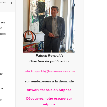
ntes
s en
t.
ette
s
Patrick Reynolds
Directeur de publication
ux,
sur rendez-vous à la demande
e à
Artwork for sale on Artprice
d
Découvrez notre espace sur
ur
artprice