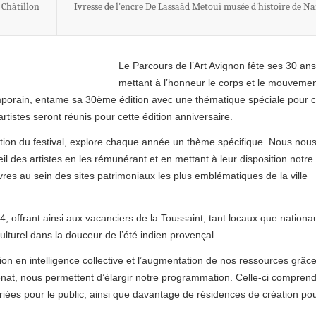
 Châtillon
Ivresse de l'encre De Lassaâd Metoui musée d'histoire de Na
Le Parcours de l’Art Avignon fête ses 30 an
mettant à l’honneur le corps et le mouvemen
temporain, entame sa 30ème édition avec une thématique spéciale pour c
tistes seront réunis pour cette édition anniversaire.
rection du festival, explore chaque année un thème spécifique. Nous nou
eil des artistes en les rémunérant et en mettant à leur disposition notre
vres au sein des sites patrimoniaux les plus emblématiques de la ville
, offrant ainsi aux vacanciers de la Toussaint, tant locaux que nationa
culturel dans la douceur de l’été indien provençal.
ion en intelligence collective et l’augmentation de nos ressources grâc
énat, nous permettent d’élargir notre programmation. Celle-ci compren
riées pour le public, ainsi que davantage de résidences de création po