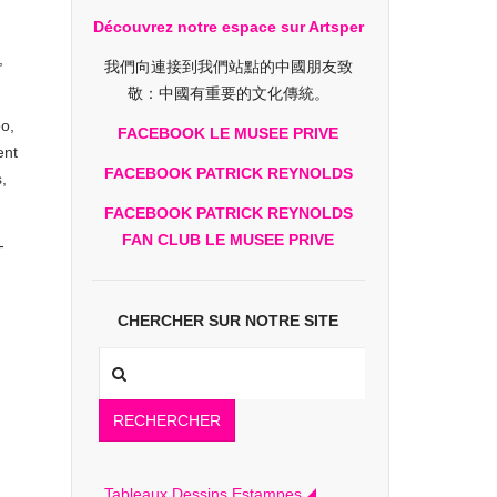
Découvrez notre espace sur Artsper
,
我們向連接到我們站點的中國朋友致
敬：中國有重要的文化傳統。
éo,
FACEBOOK LE MUSEE PRIVE
ent
FACEBOOK PATRICK REYNOLDS
,
FACEBOOK PATRICK REYNOLDS
FAN CLUB LE MUSEE PRIVE
-
CHERCHER SUR NOTRE SITE
RECHERCHER
Tableaux Dessins Estampes