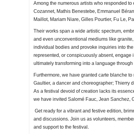
Among the numerous artists who responded to ou
Cozannet, Mathis Benestebe, Emmanuel Bérange
Maillot, Mariam Niare, Gilles Pourtier, Fu Le, P
Their works span a wide artistic spectrum, embra
and even unconventional mediums like granite,
individual bodies and provoke inquiries into th
represented, or conspicuously absent, engage in 
ultimately transforming into a language throug
Furthermore, we have granted carte blanche to
Gaultier, a dancer and choreographer; Thierry
As a festival devoid of creation lacks its essenc
we have invited Salomé Fauc, Jean Sanchez, Go
Get ready for a vibrant and festive edition, br
and discussions. Join us as volunteers, members
and support to the festival.