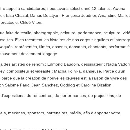
tre appel à candidatures, nous avons sélectionné 12 talents : Awena
Elsa Chazal, Darius Dolatyari, Françoise Joudrier, Amandine Maillot
dercateele, Chloé Viton.
e faite de textile, photographie, peinture, performance, sculpture, vid
olites. Elles racontent les histoires de nos corps singuliers et interrog
évoqués, représentés, filmés, absents, dansants, chantants, performatifs
u mouvement deviennent langage.
à des artistes de renom : Edmond Baudoin, dessinateur ; Nadia Vadori
Mey, compositeur et vidéaste ; Macha Polivka, danseuse. Parce qu’un
et parce que la création de nouvelles œuvres est la raison de vivre des
tion Salomé Fauc, Jean Sanchez, Goddog et Caroline Bizalion.
e d’expositions, de rencontres, de performances, de projections, de
.s, mécènes, sponsors, partenaires, média, afin d’apporter votre