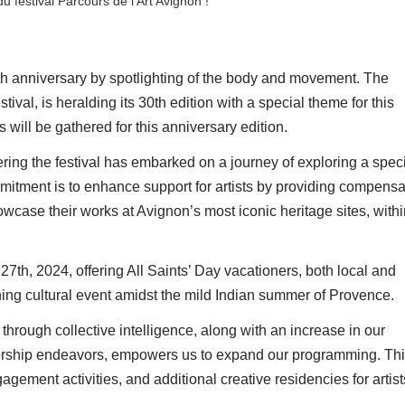
du festival Parcours de l’Art Avignon !
0th anniversary by spotlighting of the body and movement. The
ival, is heralding its 30th edition with a special theme for this
will be gathered for this anniversary edition.
ering the festival has embarked on a journey of exploring a speci
mitment is to enhance support for artists by providing compensa
wcase their works at Avignon’s most iconic heritage sites, withi
 27th, 2024, offering All Saints’ Day vacationers, both local and
iching cultural event amidst the mild Indian summer of Provence.
hrough collective intelligence, along with an increase in our
sorship endeavors, empowers us to expand our programming. Th
agement activities, and additional creative residencies for artist