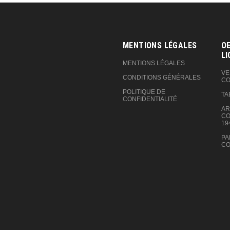
MENTIONS LÉGALES
OE
LI
MENTIONS LÉGALES
VE
CONDITIONS GÉNÉRALES
CO
POLITIQUE DE
TA
CONFIDENTIALITÉ
AR
CO
19
PA
CO