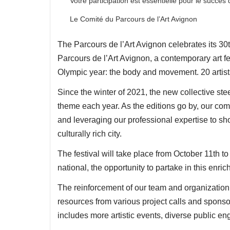
Votre participation est essentielle pour le succès 
Le Comité du Parcours de l’Art Avignon
The Parcours de l’Art Avignon celebrates its 3
Parcours de l’Art Avignon, a contemporary art fest
Olympic year: the body and movement. 20 artists 
Since the winter of 2021, the new collective ste
theme each year. As the editions go by, our com
and leveraging our professional expertise to sho
culturally rich city.
The festival will take place from October 11th to
national, the opportunity to partake in this enr
The reinforcement of our team and organization t
resources from various project calls and spon
includes more artistic events, diverse public eng