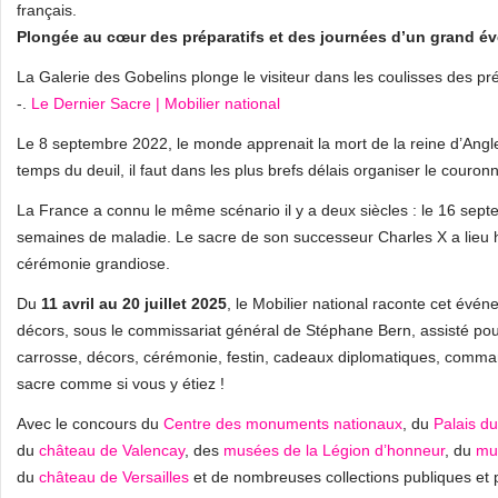
français.
Plongée au cœur des préparatifs et des journées d’un grand 
La Galerie des Gobelins plonge le visiteur dans les coulisses des pr
-.
Le Dernier Sacre | Mobilier national
Le 8 septembre 2022, le monde apprenait la mort de la reine d’Anglet
temps du deuil, il faut dans les plus brefs délais organiser le couron
La France a connu le même scénario il y a deux siècles : le 16 septe
semaines de maladie. Le sacre de son successeur Charles X a lieu hu
cérémonie grandiose.
Du
11 avril au 20 juillet 2025
, le Mobilier national raconte cet évé
décors, sous le commissariat général de Stéphane Bern, assisté po
carrosse, décors, cérémonie, festin, cadeaux diplomatiques, commande
sacre comme si vous y étiez !
Avec le concours du
Centre des monuments nationaux
, du
Palais d
du
château de Valencay
, des
musées de la Légion d’honneur
, du
mu
du
château de Versailles
et de nombreuses collections publiques et 