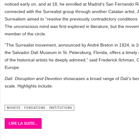
noticed early on, and at 18, he enrolled at Madrid’s San Fernando Ro
connected with the Surrealist group through another Catalan artist, 
Surrealism aimed to “resolve the previously contradictory conditions o
The unconscious mind was first explored in literature, but the moveme
member of the circle.
“The Surrealist movement, announced by André Breton in 1924, is 10
the Salvador Dalí Museum in St. Petersburg, Florida, offers a timely
of the historical artists he deeply admired,” said Frederick Ilchman, 
Europe.
Dalí: Disruption and Devotion
showcases a broad range of Dalí’s bes
scale. Highlights include:
MUSEES - FONDATIONS - INSTITUTIONS
LIRE LA SUITE...