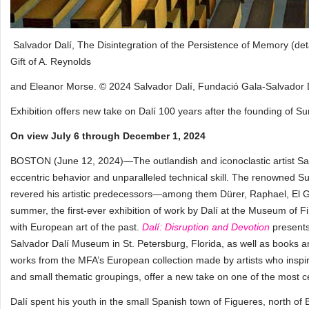
Salvador Dalí, The Disintegration of the Persistence of Memory (det
Gift of A. Reynolds
and Eleanor Morse. © 2024 Salvador Dalí, Fundació Gala-Salvador Dal
Exhibition offers new take on Dalí 100 years after the founding of Su
On view July 6 through December 1, 2024
BOSTON (June 12, 2024)—The outlandish and iconoclastic artist Sal
eccentric behavior and unparalleled technical skill. The renowned Sur
revered his artistic predecessors—among them Dürer, Raphael, El G
summer, the first-ever exhibition of work by Dalí at the Museum of
with European art of the past.
Dalí: Disruption and Devotion
presents
Salvador Dalí Museum in St. Petersburg, Florida, as well as books an
works from the MFA’s European collection made by artists who inspir
and small thematic groupings, offer a new take on one of the most cel
Dalí spent his youth in the small Spanish town of Figueres, north of 