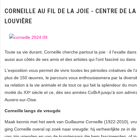
CORNEILLE AU FIL DE LA JOIE - CENTRE DE LA
LOUVIÈRE
Toute sa vie durant, Corneille cherche partout la joie : il l'exalte d
aussi aux côtés de ses amis et des artistes qui l'ont fasciné ou da
L'exposition vous permet de vivre toutes les périodes créatives de l'
plus de 150 œuvres, le parcours vous enthousiasmera par la diversi
sa relation à la vie animale et de tout ce qui fait la splendeur du mon
moitié du XXᵉ siècle et ce, dès ses années CoBrA jusqu'à son admir
Auvers‑sur‑Oise.
Corneille langs de vreugde
Maak kennis met het werk van Guillaume Corneille (1922-2010), vruc
ging Corneille overal op zoek naar vreugde: hij verheerlijkte ze in d
van zijn vrienden en van de kunstenaars die hem fascineerden, of i