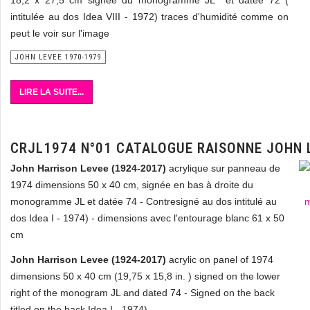
18,2 x 27,5 cm signée du monogramme JL et datée 72 (
intitulée au dos Idea VIII - 1972) traces d'humidité comme on
peut le voir sur l'image
JOHN LEVEE 1970-1979
LIRE LA SUITE...
CRJL1974 N°01 CATALOGUE RAISONNE JOHN 
John Harrison Levee (1924-2017)
acrylique sur panneau de
1974 dimensions 50 x 40 cm, signée en bas à droite du
monogramme JL et datée 74 - Contresigné au dos intitulé au
dos Idea I - 1974) - dimensions avec l'entourage blanc 61 x 50
cm
John Harrison Levee (1924-2017)
acrylic on panel of 1974
dimensions 50 x 40 cm (19,75 x 15,8 in. ) signed on the lower
right of the monogram JL and dated 74 - Signed on the back
titled on the back Idea I - 1974)