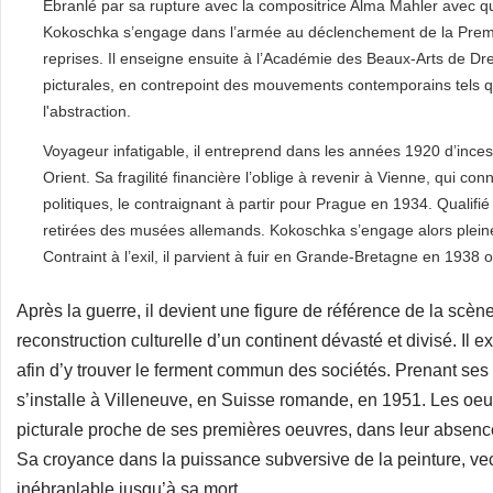
Ébranlé par sa rupture avec la compositrice Alma Mahler avec qui
Kokoschka s’engage dans l’armée au déclenchement de la Premi
reprises. Il enseigne ensuite à l’Académie des Beaux-Arts de Dr
picturales, en contrepoint des mouvements contemporains tels qu
l'abstraction.
Voyageur infatigable, il entreprend dans les années 1920 d’ince
Orient. Sa fragilité financière l’oblige à revenir à Vienne, qui c
politiques, le contraignant à partir pour Prague en 1934. Qualifié
retirées des musées allemands. Kokoschka s’engage alors pleine
Contraint à l’exil, il parvient à fuir en Grande-Bretagne en 1938 o
Après la guerre, il devient une figure de référence de la scène
reconstruction culturelle d’un continent dévasté et divisé. Il 
afin d’y trouver le ferment commun des sociétés. Prenant ses 
s’installe à Villeneuve, en Suisse romande, en 1951. Les oe
picturale proche de ses premières oeuvres, dans leur absen
Sa croyance dans la puissance subversive de la peinture, ve
inébranlable jusqu’à sa mort.