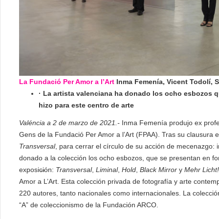
La Fundació Per Amor a l’Art
Inma Femenía, Vicent Todolí, 
·
La artista valenciana ha donado los ocho esbozos qu
hizo para este centro de arte
Valéncia a 2 de marzo de 2021.-
Inma Femenía produjo ex profes
Gens de la Fundació Per Amor a l’Art (FPAA). Tras su clausura e
Transversal
, para cerrar el círculo de su acción de mecenazgo: 
donado a la colección los ocho esbozos, que se presentan en for
exposic̶ión:
Transversal
,
Liminal
,
Hold
,
Black Mirror
y
Mehr Licht!
Amor a L’Art. Esta colección privada de fotografía y arte con
220 autores, tanto nacionales como internacionales. La colecció
“A” de coleccionismo de la Fundación ARCO.