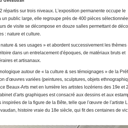
du Gévaudan
 répartis sur trois niveaux. L'exposition permanente occupe le
à un public large, elle regroupe près de 400 pièces sélectionné
urs de visite se décompose en douze salles permettant de déco
s : nature et culture.
 la nature & ses usages » et abordent successivement les thèmes
territoire dans un entrelacement d'époques, de matériaux bruts et
́raires et artisanaux.
nologique autour de « la culture & ses témoignages » de la Préh
tion d'œuvres variées (peintures, sculptures, objets ethnographi
ace Beaux-Arts met en lumière les artistes lozériens des 19e et 
n cabinet d'arts graphiques est consacré aux dessins et aux estam
pirées de la figure de la Bête, telle que l'œuvre de l'artiste L
Gévaudan, histoire vraie du 18e siècle, qui fit des centaines de vi