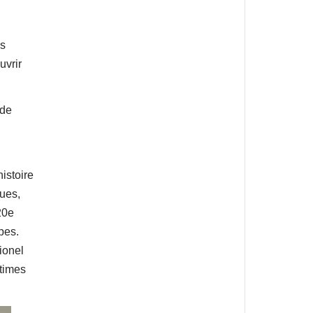
es
uvrir
 de
istoire
ques,
20e
pes.
ionel
ctimes