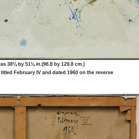
as 38⅛ by 51⅛ in.(96.8 by 129.8 cm.)
 titled February IV and dated 1960 on the reverse