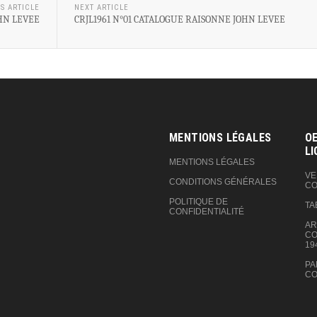
S ARTICLE
NEXT ARTICLE
HN LEVEE
CRJL1961 N°01 CATALOGUE RAISONNE JOHN LEVEE
MENTIONS LÉGALES
OE
LI
MENTIONS LÉGALES
VE
CONDITIONS GÉNÉRALES
CO
POLITIQUE DE
TA
CONFIDENTIALITÉ
AR
CO
19
PA
CO