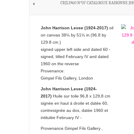
CRJL1960 N°07 CATALOGUE RAISONNE JO
John Harrison Levee (1924-2017)
oil
on canvas 38⅛ by 51⅛ in.(96.8 by
129.8 cm.)
signed upper left side and dated 60 -
signed, titled February IV and dated
1960 on the reverse
Provenance:
Gimpel Fils Gallery, London
John Harrison Levee (1924-
2017)
Huile sur toile 96,8 x 129,8 cm
signée en haut à droite et datée 60,
contresignée au dos, datée 1960 et
intitulée February IV -
Provenance Gimpel Fils Gallery ,