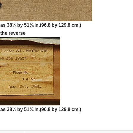
as 38⅛ by 51⅛ in.(96.8 by 129.8 cm.)
 the reverse
as 38⅛ by 51⅛ in.(96.8 by 129.8 cm.)