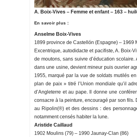
A. Boix-Vives – Femme et enfant – 163 – huile
En savoir plus :
Anselme Boix-Vives
1899 province de Castellón (Espagne) – 1969 M
Excentrique, autodidacte et pacifiste, A. Boix-
de moutons, sans suivre d’éducation scolaire. Ar
dans une usine, devient mineur puis ouvrier ag
1955, marqué par la vue de soldats mutilés en 
plan de paix » titré l’Union mondiale qu’il ad
d’Angleterre et au pape. Il donne une conféren
consacre à la peinture, encouragé par son fils. 
au Ripolin(®) et des dessins : des personnag
notamment censés habiter la lune.
Aristide Caillaud
1902 Moulins (79) – 1990 Jaunay-Clan (86)