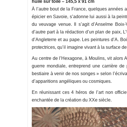
huile sur toile – 145,5 x 91 cm
À l’autre bout de la France, quelques années a
épicier en Savoie, s’adonne lui aussi à la peintu
du veuvage venue. Il s’agit d’Anselme Boix-V
d’autre part à la rédaction d’un plan de paix, L
d’Angleterre et au pape. Les peintures d’A. Bo
protectrices, qu’il imagine vivant à la surface de
Au centre de l’Hexagone, à Moulins, vit alors A
guerre mondiale, entreprend une carrière de 
bestiaire à venir de nos songes » selon l’écriv
d’apparitions angéliques ou cosmiques.
En réunissant ces 4 héros de l’art non officie
enchantée de la création du XXe siècle.