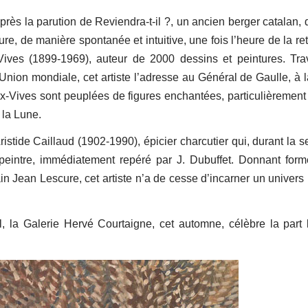
près la parution de Reviendra-t-il ?, un ancien berger catalan,
re, de manière spontanée et intuitive, une fois l’heure de la ret
ives (1899-1969), auteur de 2000 dessins et peintures. Trav
’Union mondiale, cet artiste l’adresse au Général de Gaulle, à l
ix-Vives sont peuplées de figures enchantées, particulièrement 
 la Lune.
ristide Caillaud (1902-1990), épicier charcutier qui, durant la 
peintre, immédiatement repéré par J. Dubuffet. Donnant for
ain Jean Lescure, cet artiste n’a de cesse d’incarner un univers
l, la Galerie Hervé Courtaigne, cet automne, célèbre la part 