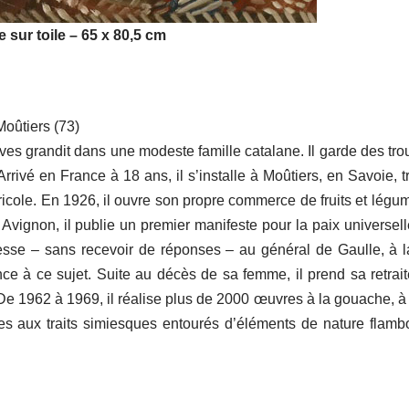
 sur toile – 65 x 80,5 cm
oûtiers (73)
Vives grandit dans une modeste famille catalane. Il garde des tr
rivé en France à 18 ans, il s’installe à Moûtiers, en Savoie, tr
ricole. En 1926, il ouvre son propre commerce de fruits et légu
Avignon, il publie un premier manifeste pour la paix universell
resse – sans recevoir de réponses – au général de Gaulle, à l
ce à ce sujet. Suite au décès de sa femme, il prend sa retrait
De 1962 à 1969, il réalise plus de 2000 œuvres à la gouache, à l
es aux traits simiesques entourés d’éléments de nature flamb