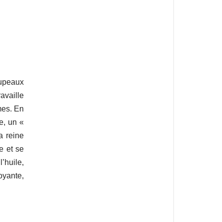
oupeaux
availle
mes. En
e, un «
a reine
e et se
’huile,
oyante,