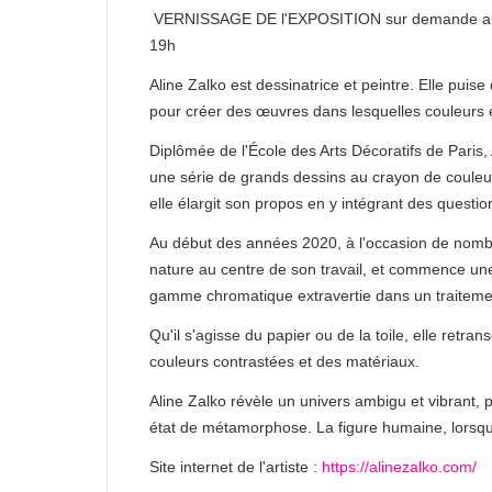
VERNISSAGE DE l'EXPOSITION sur demande aupr
19h
Aline Zalko est dessinatrice et peintre. Elle puise
pour créer des œuvres dans lesquelles couleurs e
Diplômée de l'École des Arts Décoratifs de Pari
une série de grands dessins au crayon de couleur 
elle élargit son propos en y intégrant des questi
Au début des années 2020, à l'occasion de nombr
nature au centre de son travail, et commence une s
gamme chromatique extravertie dans un traitement
Qu'il s'agisse du papier ou de la toile, elle retran
couleurs contrastées et des matériaux.
Aline Zalko révèle un univers ambigu et vibrant, 
état de métamorphose. La figure humaine, lorsqu'
Site internet de l'artiste :
https://alinezalko.com/