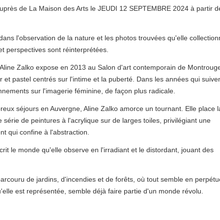
ès de La Maison des Arts le JEUDI 12 SEPTEMBRE 2024 à partir d
 dans l'observation de la nature et les photos trouvées qu'elle collectio
t perspectives sont réinterprétées.
s, Aline Zalko expose en 2013 au Salon d'art contemporain de Montroug
et pastel centrés sur l'intime et la puberté. Dans les années qui suiven
onnements sur l'imagerie féminine, de façon plus radicale.
eux séjours en Auvergne, Aline Zalko amorce un tournant. Elle place l
érie de peintures à l'acrylique sur de larges toiles, privilégiant une
 qui confine à l'abstraction.
scrit le monde qu'elle observe en l'irradiant et le distordant, jouant des
parcouru de jardins, d'incendies et de forêts, où tout semble en perpétu
elle est représentée, semble déjà faire partie d'un monde révolu.