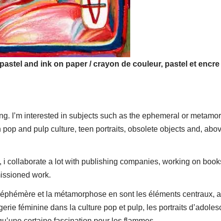
pastel and ink on paper / crayon de couleur, pastel et encre
ng. I’m interested in subjects such as the ephemeral or metamo
 pop and pulp culture, teen portraits, obsolete objects and, abov
 i collaborate a lot with publishing companies, working on books
issioned work.
. L’éphémère et la métamorphose en sont les éléments centraux, 
erie féminine dans la culture pop et pulp, les portraits d’adoles
qu’une certaine fascination pour les flammes.