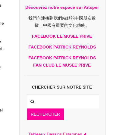
e
Découvrez notre espace sur Artsper
我們向連接到我們站點的中國朋友致
nne
敬：中國有重要的文化傳統。
FACEBOOK LE MUSEE PRIVE
e
FACEBOOK PATRICK REYNOLDS
t,
FACEBOOK PATRICK REYNOLDS
FAN CLUB LE MUSEE PRIVE
a
CHERCHER SUR NOTRE SITE
el
RECHERCHER
Tableaux Dessins Estampes