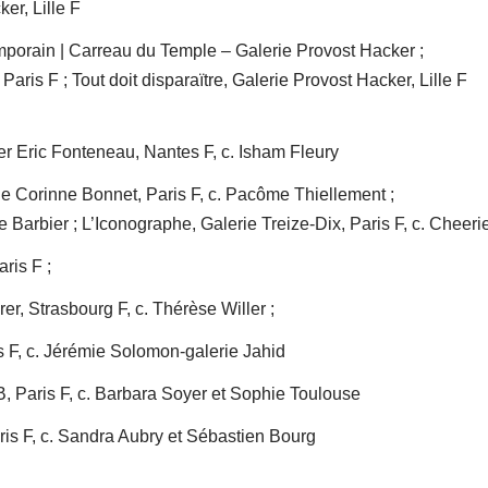
er, Lille F
mporain | Carreau du Temple – Galerie Provost Hacker ;
s F ; Tout doit disparaïtre, Galerie Provost Hacker, Lille F
r Eric Fonteneau, Nantes F, c. Isham Fleury
e Corinne Bonnet, Paris F, c. Pacôme Thiellement ;
e Barbier ; L’Iconographe, Galerie Treize-Dix, Paris F, c. Cheeri
ris F ;
, Strasbourg F, c. Thérèse Willer ;
is F, c. Jérémie Solomon-galerie Jahid
, Paris F, c. Barbara Soyer et Sophie Toulouse
is F, c. Sandra Aubry et Sébastien Bourg