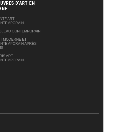
UVRES D'ART EN
GNE‎
NTE ART
NTEMPORAIN
BLEAU CONTEMPORAIN
T MODERNE ET
NTEMPORAIN APRÈS
45
RIS ART
NTEMPORAIN