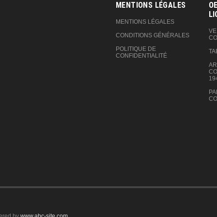
MENTIONS LÉGALES
OE
LI
MENTIONS LÉGALES
VE
CONDITIONS GÉNÉRALES
CO
POLITIQUE DE
TA
CONFIDENTIALITÉ
AR
CO
19
PA
CO
ered by
www.abc-site.com