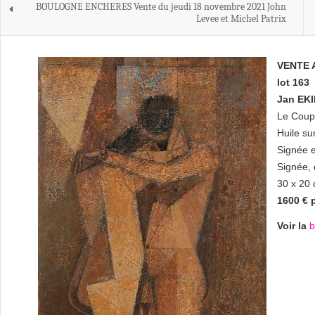
BOULOGNE ENCHERES Vente du jeudi 18 novembre 2021 John
Levee et Michel Patrix
VENTE 
lot 163
Jan EKI
Le Coup
Huile su
Signée e
Signée, 
30 x 20
1600 € 
Voir la
b