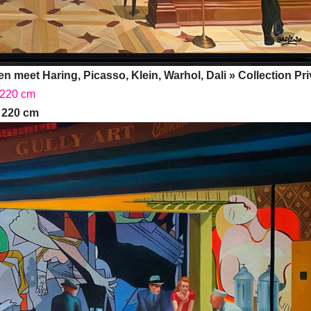
en meet Haring, Picasso, Klein, Warhol, Dali » Collection Pr
x 220 cm