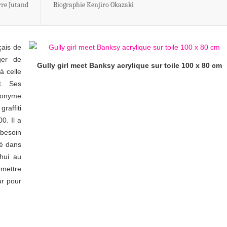
rre Jutand
Biographie Kenjiro Okazaki
çais de
ger de
Gully girl meet Banksy acrylique sur toile 100 x 80 cm
à celle
at. Ses
donyme
affiti
0. Il a
 besoin
sé dans
'hui au
emettre
ur pour