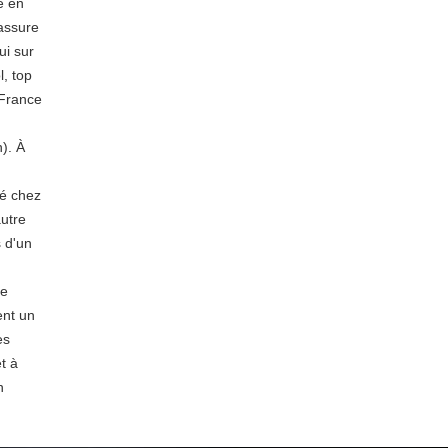
e en
cassure
ui sur
l, top
 France
). À
té chez
utre
s d'un
re
ent un
es
t à
n