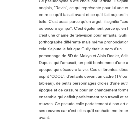
Ce pseudonyme a été choisi par l'artiste, il signifi
anglais, "Ravin", ce qui représente pour lui une 
entre ce qu'il faisait avant et ce qu'il fait aujourd'h
toile. C'est aussi parce qu'en argot, il signifie "coo
ou encore sympa". C’est également parce qu’en
c'est une chaîne de télévision pour enfants, Gulli
(orthographe différente mais même prononciation
cela s'ajoute le fait que Gully était le nom d'un
personnage de BD de Makyo et Alain Dodier, édi
Dupuis, qui l'amusait, un petit bonhomme d'une a
époque qui découvre la vie. Ces différentes idée
esprit "COOL", d'enfants devant un cadre (TV ou
tableau), de petits personnages drôles d'une aut
époque et de cassure pour un changement form
ensemble qui définit parfaitement son travail et s
œuvres. Ce pseudo colle parfaitement à son art e
ses œuvres car c'est elles qu'il souhaite mettre e
avant.