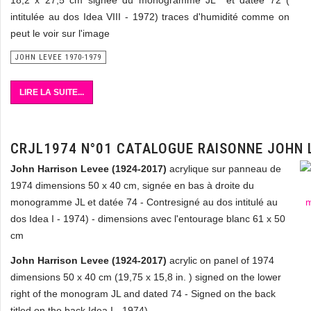
18,2 x 27,5 cm signée du monogramme JL et datée 72 (
intitulée au dos Idea VIII - 1972) traces d'humidité comme on
peut le voir sur l'image
JOHN LEVEE 1970-1979
LIRE LA SUITE...
CRJL1974 N°01 CATALOGUE RAISONNE JOHN 
John Harrison Levee (1924-2017)
acrylique sur panneau de
1974 dimensions 50 x 40 cm, signée en bas à droite du
monogramme JL et datée 74 - Contresigné au dos intitulé au
dos Idea I - 1974) - dimensions avec l'entourage blanc 61 x 50
cm
John Harrison Levee (1924-2017)
acrylic on panel of 1974
dimensions 50 x 40 cm (19,75 x 15,8 in. ) signed on the lower
right of the monogram JL and dated 74 - Signed on the back
titled on the back Idea I - 1974)