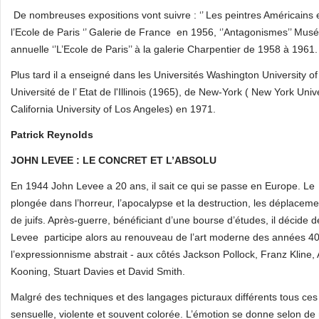
De nombreuses expositions vont suivre : ‘’ Les peintres Américains e
l’Ecole de Paris ‘’ Galerie de France en 1956, ‘’Antagonismes’’ Mus
annuelle ‘’L’Ecole de Paris’’ à la galerie Charpentier de 1958 à 1961.
Plus tard il a enseigné dans les Universités Washington University of
Université de l’ Etat de l'Illinois (1965), de New‑York ( New York Uni
California University of Los Angeles) en 1971.
Vente art contemporain
Patrick Reynolds
JOHN LEVEE : LE CONCRET ET L’ABSOLU
En 1944 John Levee a 20 ans, il sait ce qui se passe en Europe. Le 
plongée dans l’horreur, l’apocalypse et la destruction, les déplacemen
de juifs. Après-guerre, bénéficiant d’une bourse d’études, il décide 
Levee participe alors au renouveau de l’art moderne des années 40
l’expressionnisme abstrait - aux côtés Jackson Pollock, Franz Kline
Kooning, Stuart Davies et David Smith.
Malgré des techniques et des langages picturaux différents tous ces 
sensuelle, violente et souvent colorée. L’émotion se donne selon de