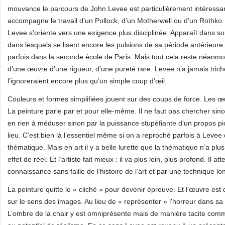
mouvance le parcours de John Levee est particulièrement intéressan
accompagne le travail d’un Pollock, d’un Motherwell ou d’un Rothko
Levee s’oriente vers une exigence plus disciplinée. Apparaît dans
dans lesquels se lisent encore les pulsions de sa période antérieure
parfois dans la seconde école de Paris. Mais tout cela reste néanmo
d’une œuvre d’une rigueur, d’une pureté rare. Levee n’a jamais triché 
l’ignoreraient encore plus qu’un simple coup d’œil.
Couleurs et formes simplifiées jouent sur des coups de force. Les œ
La peinture parle par et pour elle-même. Il ne faut pas chercher si
en rien à méduser sinon par la puissance stupéfiante d’un propos pic
lieu. C’est bien là l’essentiel même si on a reproché parfois à Leve
thématique. Mais en art il y a belle lurette que la thématique n’a plus 
effet de réel. Et l’artiste fait mieux : il va plus loin, plus profond. Il a
connaissance sans faille de l’histoire de l’art et par une technique 
La peinture quitte le « cliché » pour devenir épreuve. Et l’œuvre es
sur le sens des images. Au lieu de « représenter » l'horreur dans sa 
L’ombre de la chair y est omniprésente mais de manière tacite comme