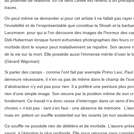
au potentiel de réalisme. En ce sens Levee est revenu à un précept
traces.
On peut même se demander si pour cet artiste il ne fallait pas raye
l'invisibilité et de l'irreprésentable que constitue la Shoah et la bar
Lanzmann pour qui si l'on découvre des images de l'horreur des camp
Didi-Huberman lorsque furent exhumées photographies des fours cré
morbide dont le voyeur peut maladivement se repaître. Son œuvre n’a r
de la vie sur la mort. Elle possède aussi l’immense mérite d’oser l
(Gérard Wajcman).
Si parler des camps - comme l'ont fait par exemple Primo Levi, Paul
demeure nécessaire, il n'en va pas de même dans le champ de l'icono
d’abstracteur n’y est pas pour rien. Il a préféré une peinture plus pr
rien d’une simple image. Son oeuvre par la position même de son cré
fondement. Ce travail n’a donc cesse d’interroger dans un sens d’im
choses » n’est pas - tant s’en faut - une absence de mémoire. L’œuvr
mais en jettent un souffle existentiel sur les vivants (et non seulemen
Ce souffle ne possède rien de délétère et de morbide. L’œuvre prés
savoir, à l'émotion la plus profonde. Elle nous retourne sans compla