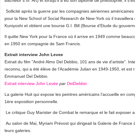
Bachelor’s of Art) et lorsqu’il a eu son diplôme de philosophie, il s‘e
Sollicité après la guerre par les compagnies aériennes américaines pour
pour la New School of Social Research de New‑York où il travailler
Kuniyoshi et obtient une bourse G.I. Bill (Bourse d’Etude du gouver
Il quitte New York pour la France où il arrive en 1949 comme beauco
en 1950 en compagnie de Sam Francis.
Extrait interview John Levee
Extrait du film "André Almo Del Debbio, 101 ans de vie d'artiste". I
reconnu, qui a été élève de l'Académie Julian en 1949-1950, et est r
Emmanuel Del Debbio.
Extrait interview John Levée
par
DelDebbio
La galerie Huit qui expose les peintres américains l’accueille en co
1ère exposition personnelle.
Le critique Guy Marister de Combat le remarque et le fait exposer a
Au salon de Mai, Myriam Prévost qui dirigeait la Galerie de France 
leurs galeries.