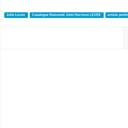
John Levee
Catalogue Raisonné John Harrison LEVEE
artiste pein