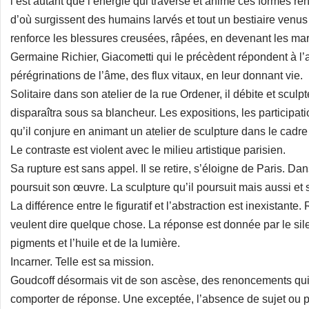
l’est autant que l’énergie qui traverse et anime ces formes re
d’où surgissent des humains larvés et tout un bestiaire venus
renforce les blessures creusées, râpées, en devenant les mar
Germaine Richier, Giacometti qui le précèdent répondent à l
pérégrinations de l’âme, des flux vitaux, en leur donnant vie.
Solitaire dans son atelier de la rue Ordener, il débite et sculp
disparaîtra sous sa blancheur. Les expositions, les participati
qu’il conjure en animant un atelier de sculpture dans le cadre 
Le contraste est violent avec le milieu artistique parisien.
Sa rupture est sans appel. Il se retire, s’éloigne de Paris. Dan
poursuit son œuvre. La sculpture qu’il poursuit mais aussi et
La différence entre le figuratif et l’abstraction est inexistant
veulent dire quelque chose. La réponse est donnée par le sile
pigments et l’huile et de la lumière.
Incarner. Telle est sa mission.
Goudcoff désormais vit de son ascèse, des renoncements qui o
comporter de réponse. Une exceptée, l’absence de sujet ou plu