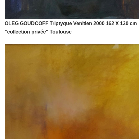
OLEG GOUDCOFF Triptyque Venitien 2000 162 X 130 cm
"collection privée" Toulouse