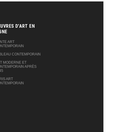
UVRES D'ART EN
GNE‎
NTE ART
NTEMPORAIN
BLEAU CONTEMPORAIN
T MODERNE ET
NTEMPORAIN APRÈS
45
RIS ART
NTEMPORAIN