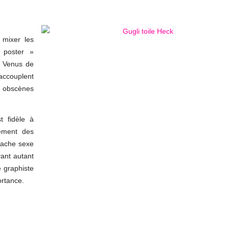
 mixer les
 poster »
. Venus de
accouplent
t obscènes
t fidèle à
ement des
cache sexe
vant autant
e graphiste
ortance.