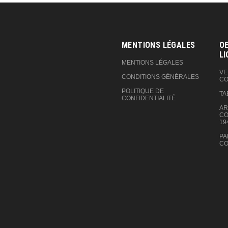
MENTIONS LÉGALES
OE
LI
MENTIONS LÉGALES
VE
CONDITIONS GÉNÉRALES
CO
POLITIQUE DE
TA
CONFIDENTIALITÉ
AR
CO
19
PA
CO