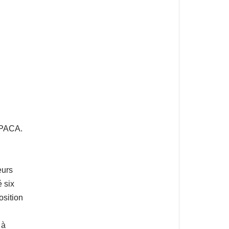
 PACA.
eurs
é six
osition
 à