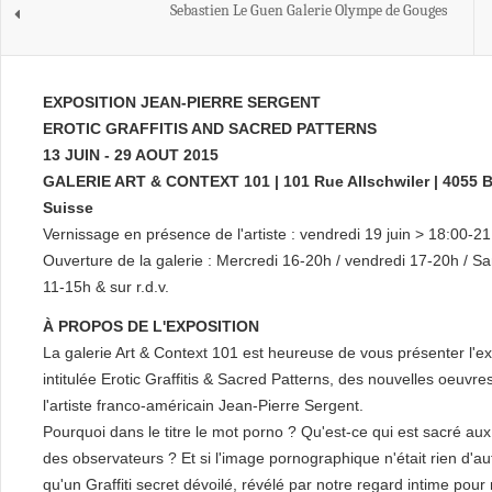
Sebastien Le Guen Galerie Olympe de Gouges
EXPOSITION JEAN-PIERRE SERGENT
EROTIC GRAFFITIS AND SACRED PATTERNS
13 JUIN - 29 AOUT 2015
GALERIE ART & CONTEXT 101 | 101 Rue Allschwiler | 4055 B
Suisse
Vernissage en présence de l'artiste : vendredi 19 juin > 18:00-2
Ouverture de la galerie : Mercredi 16-20h / vendredi 17-20h / S
11-15h & sur r.d.v.
À PROPOS DE L'EXPOSITION
La galerie Art & Context 101 est heureuse de vous présenter l'ex
intitulée Erotic Graffitis & Sacred Patterns, des nouvelles oeuvre
l'artiste franco-américain Jean-Pierre Sergent.
Pourquoi dans le titre le mot porno ? Qu'est-ce qui est sacré au
des observateurs ? Et si l'image pornographique n'était rien d'au
qu'un Graffiti secret dévoilé, révélé par notre regard intime pour