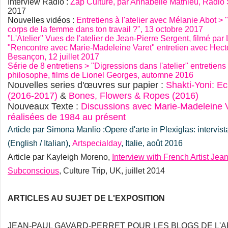
Interview Radio :
Zap Culture, par Annabelle Mathieu, Radi
2017
Nouvelles vidéos :
Entretiens à l'atelier avec Mélanie Abot >
corps de la femme dans ton travail ?", 13 octobre 2017
"L'Atelier" Vues de l'atelier de Jean-Pierre Sergent, filmé par
"Rencontre avec Marie-Madeleine Varet" entretien avec Hector
Besançon, 12 juillet 2017
Série de 8 entretiens > "Digressions dans l'atelier" entretie
philosophe, films de Lionel Georges, automne 2016
Nouvelles series d'œuvres sur papier :
Shakti-Yoni: E
(2016-2017)
&
Bones, Flowers & Ropes (2016)
Nouveaux Texte :
Discussions avec Marie-Madeleine 
réalisées de 1984 au présent
Article par Simona Manlio :
Opere d'arte in Plexiglas: intervis
(English / Italian),
Artspecialday
, Italie, août 2016
Article par Kayleigh Moreno,
Interview with French Artist Jea
Subconscious
,
Culture Trip, UK, juillet 2014
ARTICLES AU SUJET DE L'EXPOSITION
JEAN-PAUL GAVARD-PERRET POUR LES BLOGS DE L'A