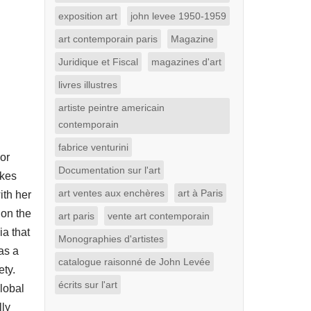
exposition art
john levee 1950-1959
art contemporain paris
Magazine
Juridique et Fiscal
magazines d'art
livres illustres
artiste peintre americain
contemporain
fabrice venturini
lor
Documentation sur l'art
okes
art ventes aux enchères
art à Paris
ith her
 on the
art paris
vente art contemporain
ia that
Monographies d'artistes
as a
catalogue raisonné de John Levée
ety.
écrits sur l'art
global
lly