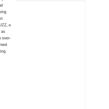
al
king
an
FUZZ, a
h as
n over-
umed
ting