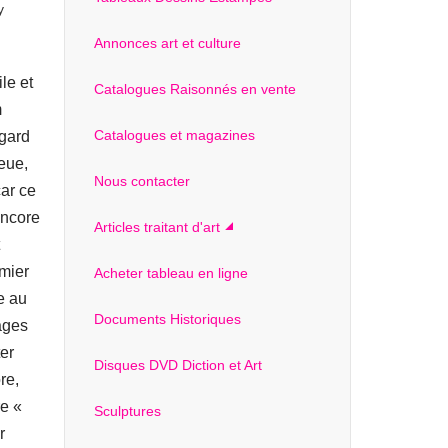
y
Annonces art et culture
le et
Catalogues Raisonnés en vente
m
Catalogues et magazines
egard
leue,
Nous contacter
car ce
encore
Articles traitant d'art
emier
Acheter tableau en ligne
e au
Documents Historiques
ages
er
Disques DVD Diction et Art
re,
re «
Sculptures
r