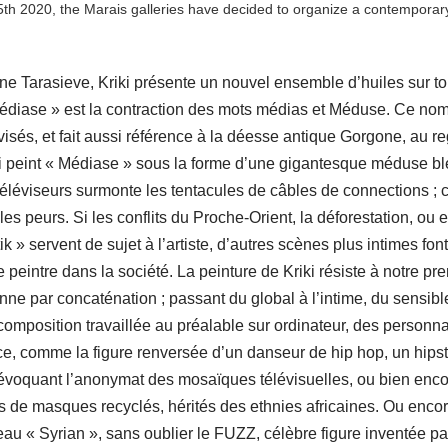
h 2020, the Marais galleries have decided to organize a contemporar
e Tarasieve, Kriki présente un nouvel ensemble d’huiles sur toi
 Médiase » est la contraction des mots médias et Méduse. Ce no
visés, et fait aussi référence à la déesse antique Gorgone, au r
Kriki peint « Médiase » sous la forme d’une gigantesque méduse b
 téléviseurs surmonte les tentacules de câbles de connections ; 
les peurs. Si les conflits du Proche-Orient, la déforestation, ou 
 » servent de sujet à l’artiste, d’autres scènes plus intimes font
 peintre dans la société. La peinture de Kriki résiste à notre pr
nne par concaténation ; passant du global à l’intime, du sensibl
 composition travaillée au préalable sur ordinateur, des personn
e, comme la figure renversée d’un danseur de hip hop, un hipst
s évoquant l’anonymat des mosaïques télévisuelles, ou bien enco
s de masques recyclés, hérités des ethnies africaines. Ou enco
au « Syrian », sans oublier le FUZZ, célèbre figure inventée pa