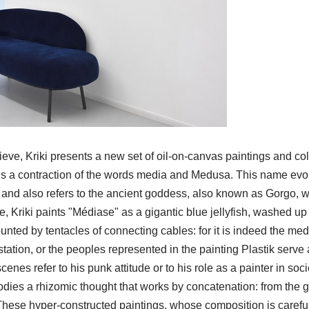
sieve, Kriki presents a new set of oil-on-canvas paintings and co
,” is a contraction of the words media and Medusa. This name ev
, and also refers to the ancient goddess, also known as Gorgo, w
itle, Kriki paints "Médiase" as a gigantic blue jellyfish, washed up
nted by tentacles of connecting cables: for it is indeed the med
station, or the peoples represented in the painting Plastik serve 
scenes refer to his punk attitude or to his role as a painter in soci
mbodies a rhizomic thought that works by concatenation: from the 
e. These hyper-constructed paintings, whose composition is carefu