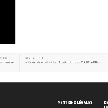
S ARTICLE
NEXT ARTICLE
ery Genève
« Reviendra-t-il » à la GALERIE HERVE COURTAIGNE
MENTIONS LÉGALES
OE
LI