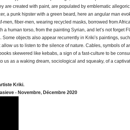
ey are created with paint, are populated by emblematic allegoric
ancer, a punk hipster with a green beard, here an angular man evo
eaf-men, fiber-men, wearing recycled masks, borrowed from Afric
th a human torso, from the painting Syrian, and let’s not forget 
s. Some objects also appear recurrently in Kriki's paintings, suc
allow us to listen to the silence of nature. Cables, symbols of a
ooks skewered like kebabs, a sign of a fast-culture to be cons
to us as a waking dream, sociological and squeaky, of a captiva
tiste Kriki.
arasieve - Novembre, Décembre 2020