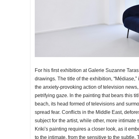
For his first exhibition at Galerie Suzanne Tara
drawings. The title of the exhibition, “Médiase
the anxiety-provoking action of television news
petrifying gaze. In the painting that bears this t
beach, its head formed of televisions and surmou
spread fear. Conflicts in the Middle East, defore
subject for the artist, while other, more intimate 
Kriki's painting requires a closer look, as it e
to the intimate, from the sensitive to the subtl