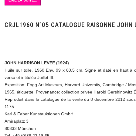
LIRE LA SUITE...
CRJL1960 N°05 CATALOGUE RAISONNE JOHN 
JOHN HARRISON LEVEE (1924)
Huile sur toile. 1960 Env. 99 x 80,5 cm. Signé et daté en haut à d
verso et intitulée Juillet III.
Exposition: Fogg Art Museum, Harvard University, Cambridge / Ma
1965, étiquette. Provenance: collection privée Harold Gershinowitz É
Reproduit dans le catalogue de la vente du 8 decembre 2012 sou
1175
Karl & Faber Kunstauktionen GmbH
Amiraplatz 3
80333 München
Tel. +49 (0)89 22 18 65