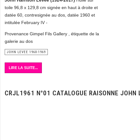
John Harrison Levee (1924-2017)
Huile sur
toile 96,8 x 129,8 cm signée en haut à droite et
datée 60, contresignée au dos, datée 1960 et
intitulée February IV -
Provenance Gimpel Fils Gallery , étiquette de la
galerie au dos
JOHN LEVEE 1960-1969
LIRE LA SUITE...
CRJL1961 N°01 CATALOGUE RAISONNE JOHN 