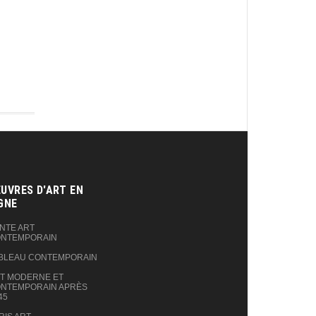
UVRES D'ART EN
GNE‎
NTE ART
NTEMPORAIN
BLEAU CONTEMPORAIN
T MODERNE ET
NTEMPORAIN APRÈS
45