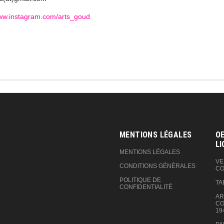
www.instagram.com/arts_goud
MENTIONS LÉGALES
OE
LI
MENTIONS LÉGALES
VE
CONDITIONS GÉNÉRALES
CO
POLITIQUE DE
TA
CONFIDENTIALITÉ
AR
CO
19