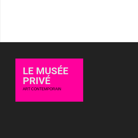
LE MUSÉE
PRIVÉ
ART CONTEMPORAIN
Le Musée Privé Monique Hoilly-Andurand