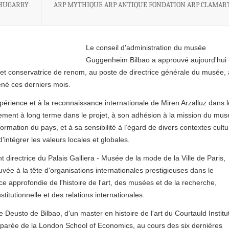
CHUGARRY
ARP MYTHIQUE ARP ANTIQUE FONDATION ARP CLAMAR
Le conseil d'administration du musée
Guggenheim Bilbao a approuvé aujourd'hui 
t et conservatrice de renom, au poste de directrice générale du musée, 
ené ces derniers mois.
xpérience et à la reconnaissance internationale de Miren Arzalluz dans l
gement à long terme dans le projet, à son adhésion à la mission du mu
ormation du pays, et à sa sensibilité à l’égard de divers contextes cultu
intégrer les valeurs locales et globales.
 directrice du Palais Galliera - Musée de la mode de la Ville de Paris,
ée à la tête d'organisations internationales prestigieuses dans le
 approfondie de l'histoire de l'art, des musées et de la recherche,
itutionnelle et des relations internationales.
 de Deusto de Bilbao, d'un master en histoire de l'art du Courtauld Institu
mparée de la London School of Economics, au cours des six dernières