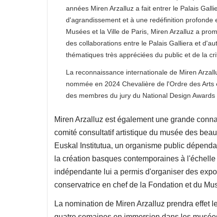
années Miren Arzalluz a fait entrer le Palais Gal
d'agrandissement et à une redéfinition profonde e
Musées et la Ville de Paris, Miren Arzalluz a prom
des collaborations entre le Palais Galliera et d'a
thématiques très appréciées du public et de la cri
La reconnaissance internationale de Miren Arzallu
nommée en 2024 Chevalière de l'Ordre des Arts et d
des membres du jury du National Design Awards
Miren Arzalluz est également une grande connai
comité consultatif artistique du musée des beaux
Euskal Institutua, un organisme public dépendan
la création basques contemporaines à l'échelle
indépendante lui a permis d'organiser des expo
conservatrice en chef de la Fondation et du Mus
La nomination de Miren Arzalluz prendra effet l
quatre semaines en immersion dans les musées