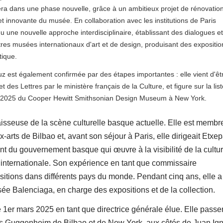
liera dans une phase nouvelle, grâce à un ambitieux projet de rénovation
t innovante du musée. En collaboration avec les institutions de Paris
u une nouvelle approche interdisciplinaire, établissant des dialogues et
utres musées internationaux d'art et de design, produisant des expositio
tique.
z est également confirmée par des étapes importantes : elle vient d'êt
es Lettres par le ministère français de la Culture, et figure sur la list
 2025 du Cooper Hewitt Smithsonian Design Museum à New York.
sseuse de la scène culturelle basque actuelle. Elle est membr
-arts de Bilbao et, avant son séjour à Paris, elle dirigeait Etxe
t du gouvernement basque qui œuvre à la visibilité de la cultur
 internationale. Son expérience en tant que commissaire
sitions dans différents pays du monde. Pendant cinq ans, elle a
ée Balenciaga, en charge des expositions et de la collection.
e 1er mars 2025 en tant que directrice générale élue. Elle passe
 Guggenheim de Bilbao et de New York, aux côtés de Juan Ig