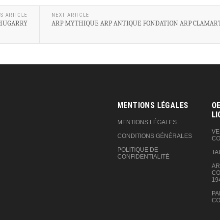
S ARTICLE
NEXT ARTICLE
CHUGARRY
ARP MYTHIQUE ARP ANTIQUE FONDATION ARP CLAMAR
MENTIONS LÉGALES
OE
LI
MENTIONS LÉGALES
VE
CONDITIONS GÉNÉRALES
CO
POLITIQUE DE
TA
CONFIDENTIALITÉ
AR
CO
19
PA
CO