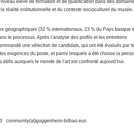
niveau élevé de formation et de qualification dans des domaine
éalité institutionnelle et du contexte socioculturel du musée,
gines géographiques (32 % internationaux, 23 % du Pays basque 
ns le processus. Après l'analyse des profils et les entretiens
commandé une sélection de candidats, qui ont été évalués par l
des exigences du poste, et parmi lesquels a été choisie la perso
s défis auxquels le monde de l'art est confronté aujourd’hui.
80 community(at)guggenheim-bilbao.eus