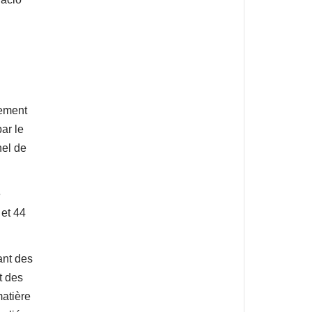
gement
ar le
nel de
é
 et 44
ant des
t des
matière