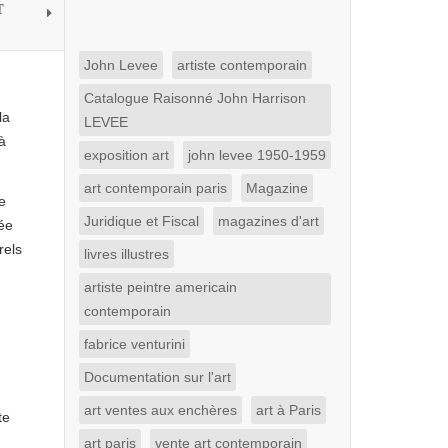
T
John Levee
artiste contemporain
Catalogue Raisonné John Harrison
la
LEVEE
à
exposition art
john levee 1950-1959
art contemporain paris
Magazine
e
Juridique et Fiscal
magazines d'art
sée
rels
livres illustres
artiste peintre americain
contemporain
fabrice venturini
Documentation sur l'art
art ventes aux enchères
art à Paris
te
art paris
vente art contemporain