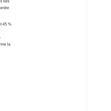
s liés
 entre
et 45 %
e
nne la