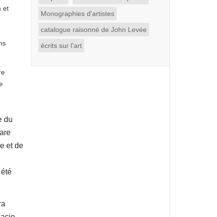
 et
Monographies d'artistes
catalogue raisonné de John Levée
ns
écrits sur l'art
re
e
e du
pare
e et de
 été
ra
nacio