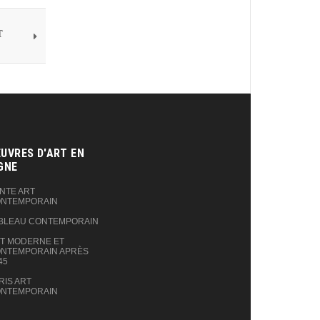
T
UVRES D'ART EN
GNE‎
NTE ART
NTEMPORAIN
BLEAU CONTEMPORAIN
T MODERNE ET
NTEMPORAIN APRÈS
45
RIS ART
NTEMPORAIN