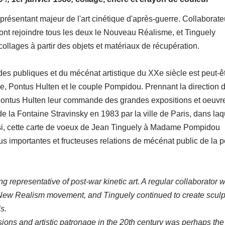
représentant majeur de l'art cinétique d'après-guerre. Collaborate
 vont rejoindre tous les deux le Nouveau Réalisme, et Tinguely
collages à partir des objets et matériaux de récupération.
 publiques et du mécénat artistique du XXe siècle est peut-êt
lle, Pontus Hulten et le couple Pompidou. Prennant la direction 
ontus Hulten leur commande des grandes expositions et oeuvr
 la Fontaine Stravinsky en 1983 par la ville de Paris, dans laq
si, cette carte de voeux de Jean Tinguely à Madame Pompidou
s importantes et fructeuses relations de mécénat public de la p
ng representative of post-war kinetic art. A regular collaborator w
he New Realism movement, and Tinguely continued to create scul
s.
ions and artistic patronage in the 20th century was perhaps the