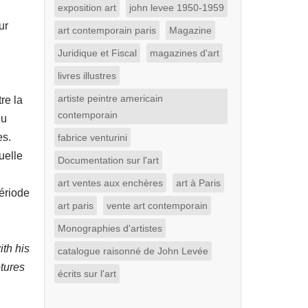
exposition art
john levee 1950-1959
ur
art contemporain paris
Magazine
Juridique et Fiscal
magazines d'art
livres illustres
artiste peintre americain
re la
contemporain
du
es.
fabrice venturini
uelle
Documentation sur l'art
art ventes aux enchères
art à Paris
ériode
art paris
vente art contemporain
Monographies d'artistes
ith his
catalogue raisonné de John Levée
ptures
écrits sur l'art