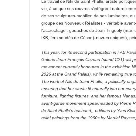
Le travail de Niki de Saint Phalle, artiste politi
vie, à ce que ses œuvres s'intègrent naturelleme
de ses sculptures-mobilier, de ses luminaires, o
groupe des Nouveaux Réalistes - véritable avan
l'accrochage : gouaches de Jean Tinguely (mari d
IKB, fers soudés de César (œuvres uniques), pein
This year, for its second participation in FAB Par
Galerie Jean-François Cazeau (stand C21) will p
movement currently honoured in the exhibition Nik
2026 at the Grand Palais), while remaining true to
The work of Niki de Saint Phalle, a politically en
ensuring that her works fit naturally into our ever
furniture, lighting fixtures, and her famous Nan
avant-garde movement spearheaded by Pierre Resta
de Saint Phalle's husband), editions by Yves Kle
relief paintings from the 1960s by Martial Rayss