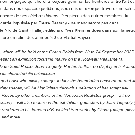
quement engagée qui chercha toujours gommer les frontières entre l'art et 
nt dans nos espaces quotidiens, sera mis en exergue travers une sélec
u encore de ses célèbres
Nanas
. Des pièces des autres membres du
t-garde impulsée par Pierre Restany - ne manqueront pas dans
e Niki de Saint Phalle), éditions d'Yves Klein rendues dans son fameux
ture en relief des années '60 de Martial Raysse...
is, which will be held at the Grand Palais from 20 to 24 September 2025,
resent an exhibition focusing mainly on the Nouveau Réalisme (a
i de Saint Phalle, Jean Tinguely, Pontus Hulten, on display until 4 Jan
 its characteristic eclecticism.
gaged artist who always sought to blur the boundaries between art and li
yday spaces, will be highlighted through a selection of her sculpture-
as. Pieces by other members of the Nouveaux Réalistes group – a true
ny – will also feature in the exhibition: gouaches by Jean Tinguely (
in rendered in his famous IKB, welded iron works by César (unique piece
e, and more.