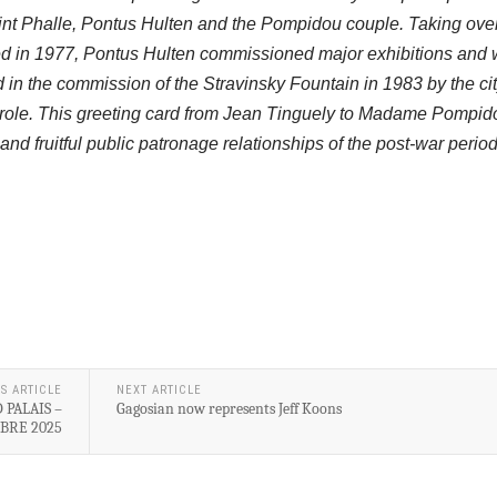
int Phalle, Pontus Hulten and the Pompidou couple. Taking over
ed in 1977, Pontus Hulten commissioned major exhibitions and
d in the commission of the Stravinsky Fountain in 1983 by the cit
role. This greeting card from Jean Tinguely to Madame Pompido
and fruitful public patronage relationships of the post-war period
S ARTICLE
NEXT ARTICLE
 PALAIS –
Gagosian now represents Jeff Koons
MBRE 2025