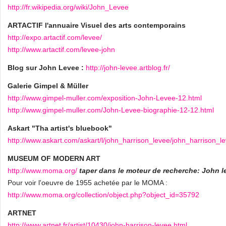
http://fr.wikipedia.org/wiki/John_Levee
ARTACTIF l'annuaire Visuel des arts contemporains
http://expo.artactif.com/levee/
http://www.artactif.com/levee-john
Blog sur John Levee :
http://john-levee.artblog.fr/
Galerie Gimpel & Müller
http://www.gimpel-muller.com/exposition-John-Levee-12.html
http://www.gimpel-muller.com/John-Levee-biographie-12-12.html
Askart "Tha artist's bluebook"
http://www.askart.com/askart/l/john_harrison_levee/john_harrison_l
MUSEUM OF MODERN ART
http://www.moma.org/
taper dans le moteur de recherche: John l
Pour voir l'oeuvre de 1955 achetée par le MOMA :
http://www.moma.org/collection/object.php?object_id=35792
ARTNET
http://www.artnet.fr/artist/10430/john-harrison-levee.html