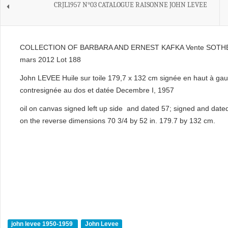
CRJL1957 N°03 CATALOGUE RAISONNE JOHN LEVEE
COLLECTION OF BARBARA AND ERNEST KAFKA Vente SOTH
mars 2012 Lot 188
John LEVEE Huile sur toile 179,7 x 132 cm signée en haut à gau
contresignée au dos et datée Decembre I, 1957
oil on canvas signed left up side and dated 57; signed and dat
on the reverse dimensions 70 3/4 by 52 in. 179.7 by 132 cm.
john levee 1950-1959
John Levee