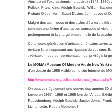
Ainsi est né l’expressionnisme abstrait (1946–1960) d’
Pollock, Franz Kline, Adolph Gottlieb, William Bazi
Richard Diebenkorn, Stuart Davies, John Levee et Da
Malgré des techniques et des styles d’écriture différ
commun une forme d’abstraction sensuelle et violente
prolongement et la charge émotionnelle de la psychol
Cette jeune génération d’artistes américains après av
écriture libre s’opposant aux rigueurs du cubisme. Il
: véritable mode de représentation qui privilégie la ges
Le MOMA (Museum Of Modern Art de New York)
c
d’un dessin de 1955 visible sur le site Internet du M
http://www.moma.org/collection/browse_results.php
On peut voir également une oeuvre des années 50 d
Levee en 1957 - 1959 et 1965 lors de l'Anuual Exhib
Rauschenberg, Adolph Gottlieb, Jasper Johns, Frank S
Lichtenstein, Robert Motherwell -