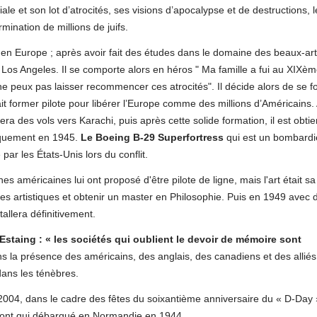
e et son lot d’atrocités, ses visions d’apocalypse et de destructions, l
mination de millions de juifs.
 en Europe ; après avoir fait des études dans le domaine des beaux-arts
à Los Angeles. Il se comporte alors en héros " Ma famille a fui au XIXèm
ne peux pas laisser recommencer ces atrocités". Il décide alors de se 
ait former pilote pour libérer l’Europe comme des millions d’Américains.
ra des vols vers Karachi, puis après cette solide formation, il est obtie
arquement en 1945.
Le
Boeing B-29 Superfortress
qui est un bombardi
par les États-Unis lors du conflit.
s américaines lui ont proposé d'être pilote de ligne, mais l'art était sa
udes artistiques et obtenir un master en Philosophie. Puis en 1949 avec 
tallera définitivement.
Estaing : « les sociétés qui oublient le devoir de mémoire sont
s la présence des américains, des anglais, des canadiens et des allié
dans les ténèbres.
2004, dans le cadre des fêtes du soixantième anniversaire du « D-Day 
ris ont qui débarqué en Normandie en 1944.