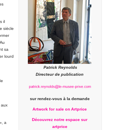
es
 il
e siècle
former
 Au
nt sa
er lourd
Patrick Reynolds
Directeur de publication
de
sur rendez-vous à la demande
s aux
Artwork for sale on Artprice
Découvrez notre espace sur
», a
artprice