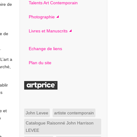
Talents Art Contemporain
oire de
Photographie
Livres et Manuscrits
ce de
.
Echange de liens
L’art a
Plan du site
arché,
ablir
es
e et
John Levee
artiste contemporain
e
Catalogue Raisonné John Harrison
LEVEE
e