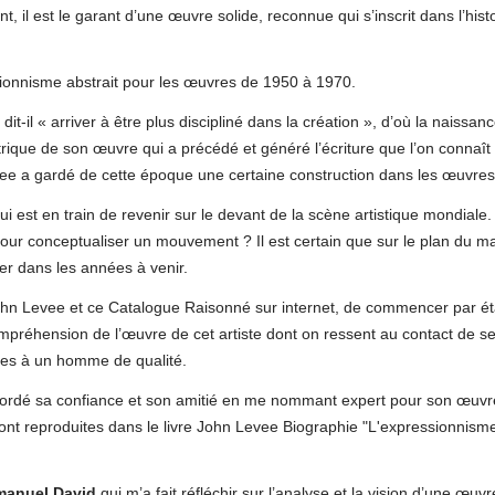
il est le garant d’une œuvre solide, reconnue qui s’inscrit dans l’hist
ssionnisme abstrait pour les œuvres de 1950 à 1970.
dit-il « arriver à être plus discipliné dans la création », d’où la naissan
ique de son œuvre qui a précédé et généré l’écriture que l’on connaît
vee a gardé de cette époque une certaine construction dans les œuvres
i est en train de revenir sur le devant de la scène artistique mondiale. 
pour conceptualiser un mouvement ? Il est certain que sur le plan du m
er dans les années à venir.
John Levee et ce Catalogue Raisonné sur internet, de commencer par ét
mpréhension de l’œuvre de cet artiste dont on ressent au contact de s
entes à un homme de qualité.
cordé sa confiance et son amitié en me nommant expert pour son œuvr
 sont reproduites dans le livre John Levee Biographie "L'expressionnism
anuel David
qui m’a fait réfléchir sur l’analyse et la vision d’une œuvr