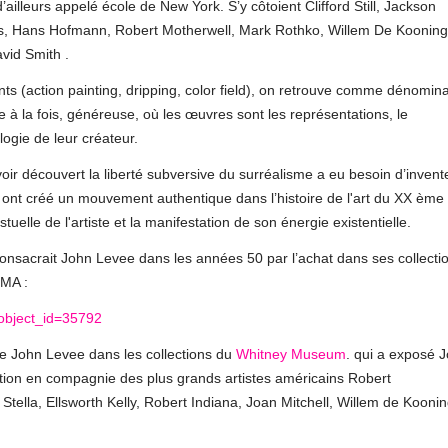
ailleurs appelé école de New York. S’y côtoient Clifford Still, Jackson
otes, Hans Hofmann, Robert Motherwell, Mark Rothko, Willem De Kooning
vid Smith .
ents (action painting, dripping, color field), on retrouve comme dénomin
 à la fois, généreuse, où les œuvres sont les représentations, le
ogie de leur créateur.
oir découvert la liberté subversive du surréalisme a eu besoin d’invent
s ont créé un mouvement authentique dans l’histoire de l'art du XX ème 
tuelle de l'artiste et la manifestation de son énergie existentielle.
onsacrait John Levee dans les années 50 par l’achat dans ses collecti
OMA :
?object_id=35792
e John Levee dans les collections du
Whitney Museum
. qui a exposé 
ition en compagnie des plus grands artistes américains Robert
tella, Ellsworth Kelly, Robert Indiana, Joan Mitchell, Willem de Kooni