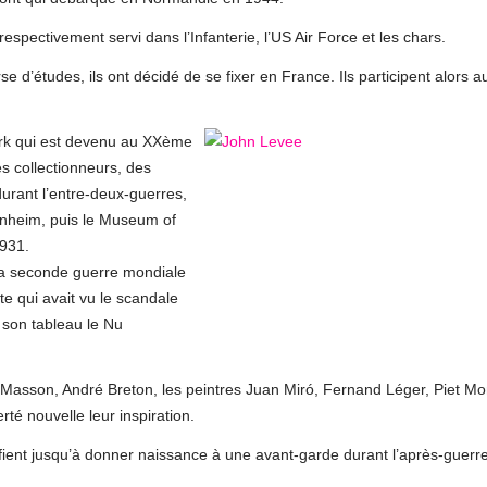
pectivement servi dans l’Infanterie, l’US Air Force et les chars.
 d’études, ils ont décidé de se fixer en France. Ils participent alors a
ork qui est devenu au XXème
es collectionneurs, des
durant l’entre-deux-guerres,
enheim, puis le Museum of
931.
t la seconde guerre mondiale
te qui avait vu le scandale
son tableau le Nu
é Masson, André Breton, les peintres Juan Miró, Fernand Léger, Piet M
té nouvelle leur inspiration.
ifient jusqu’à donner naissance à une avant-garde durant l’après-guerre