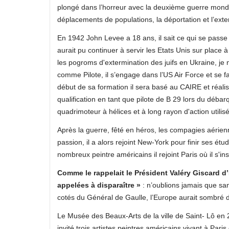
plongé dans l’horreur avec la deuxième guerre mondial
déplacements de populations, la déportation et l’exter
En 1942 John Levee a 18 ans, il sait ce qui se passe
aurait pu continuer à servir les Etats Unis sur place 
les pogroms d'extermination des juifs en Ukraine, je 
comme Pilote, il s’engage dans l’US Air Force et se f
début de sa formation il sera basé au CAIRE et réalise
qualification en tant que pilote de B 29 lors du déb
quadrimoteur à hélices et à long rayon d'action utilisé 
Après la guerre, fêté en héros, les compagies aérienne
passion, il a alors rejoint New-York pour finir ses ét
nombreux peintre américains il rejoint Paris où il s'ins
Comme le rappelait le Président Valéry Giscard d’
appelées à disparaître »
: n’oublions jamais que san
cotés du Général de Gaulle, l’Europe aurait sombré 
Le Musée des Beaux-Arts de la ville de Saint- Lô en 
invité trois artistes peintres américains vivant à Pa