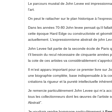
Le parcours muséal de John Levee est impressionnant, 
l’art.
On peut le rattacher sur le plan historique à l’expre
Dans les années 70-80 John levee pensait qu’il fallait 
cette époque Hard Edge ou constructiviste et géométr
actuellement. L’expressionnisme abstrait de john Le
John Levee fait partie de la seconde école de Paris qu
t’il besoin du recul nécessaire de cinquante années 
la cote de ces artistes va considérablement s’appréci
Il m’est apparu important pour ce premier livre sur 
une biographie complète, base indispensable à la co
créations la rigueur et la pureté intellectuelle inhér
Je remercie particulièrement John Levee qui m’a ac
tous les collectionneurs dont les œuvres de l’artiste
Abstrait".
Je voudrais rendre hommage particulièrement à
Emm