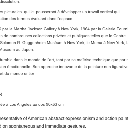
dissolution.
 picturales qui le pousseront à développer un travail vertical qui
ation des formes évoluant dans l'espace.
6 par la Martha Jackson Gallery à New York, 1964 par la Galerie Fourn
ns de nombreuses collections privées et publiques telles que le Centre
 Le Solomon R. Guggenheim Muséum à New York, le Moma à New York, 
ji Muséum au Japon.
rable dans le monde de l'art, tant par sa maîtrise technique que par 
ssion émotionnelle. Son approche innovante de la peinture non figurativ
'art du monde entier
6)
ituée à Los Angeles au dos 90x63 cm
presentative of American abstract expressionism and action paint
ed on spontaneous and immediate gestures.