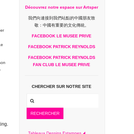
Découvrez notre espace sur Artsper
我們向連接到我們站點的中國朋友致
敬：中國有重要的文化傳統。
ier
FACEBOOK LE MUSEE PRIVE
Le
FACEBOOK PATRICK REYNOLDS
FACEBOOK PATRICK REYNOLDS
son
FAN CLUB LE MUSEE PRIVE
e
CHERCHER SUR NOTRE SITE
RECHERCHER
ing.
Tableaux Dessins Estampes