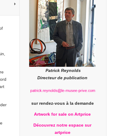
of
in,
Patrick Reynolds
re
Directeur de publication
ford
art
sur rendez-vous à la demande
ider
Artwork for sale on Artprice
ue
Découvrez notre espace sur
artprice