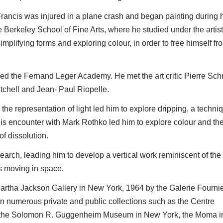
ancis was injured in a plane crash and began painting during 
Berkeley School of Fine Arts, where he studied under the artist
 simplifying forms and exploring colour, in order to free himself fr
ed the Fernand Leger Academy. He met the art critic Pierre Sch
itchell and Jean- Paul Riopelle.
n the representation of light led him to explore dripping, a techni
 his encounter with Mark Rothko led him to explore colour and th
f dissolution.
esearch, leading him to develop a vertical work reminiscent of the
s moving in space.
rtha Jackson Gallery in New York, 1964 by the Galerie Fournie
in numerous private and public collections such as the Centre
on, the Solomon R. Guggenheim Museum in New York, the Moma 