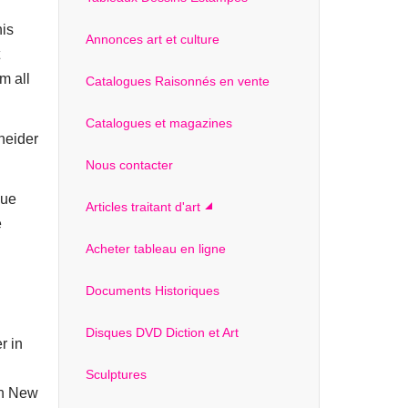
his
Annonces art et culture
om all
Catalogues Raisonnés en vente
Catalogues et magazines
neider
Nous contacter
que
Articles traitant d'art
e
Acheter tableau en ligne
Documents Historiques
Disques DVD Diction et Art
r in
Sculptures
in New