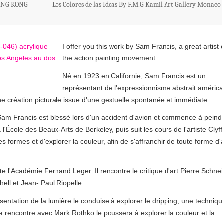
ONG KONG
Los Colores de las Ideas By F.M.G Kamil Art Gallery Monaco
I offer you this work by Sam Francis, a great artist 
the action painting movement.
Né en 1923 en Californie, Sam Francis est un
représentant de l'expressionnisme abstrait américa
ne création picturale issue d'une gestuelle spontanée et immédiate.
am Francis est blessé lors d'un accident d'avion et commence à peind
à l'École des Beaux-Arts de Berkeley, puis suit les cours de l'artiste Clyf
r les formes et d'explorer la couleur, afin de s'affranchir de toute forme d'
te l'Académie Fernand Leger. Il rencontre le critique d'art Pierre Schne
hell et Jean- Paul Riopelle.
ésentation de la lumière le conduise à explorer le dripping, une techniq
, sa rencontre avec Mark Rothko le poussera à explorer la couleur et la