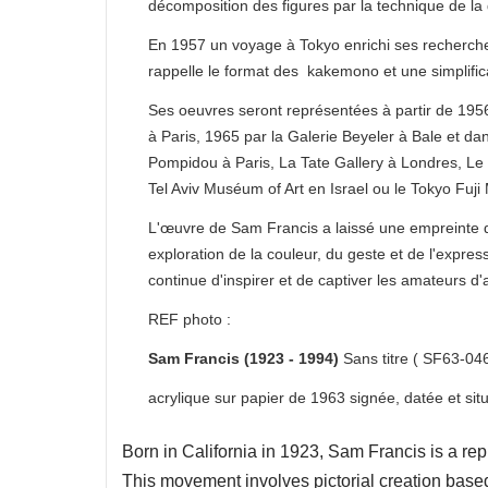
décomposition des figures par la technique de la 
En 1957 un voyage à Tokyo enrichi ses recherches
rappelle le format des kakemono et une simplific
Ses oeuvres seront représentées à partir de 195
à Paris, 1965 par la Galerie Beyeler à Bale et da
Pompidou à Paris, La Tate Gallery à Londres,
Tel Aviv Muséum of Art en Israel ou le Tokyo Fu
L'œuvre de Sam Francis a laissé une empreinte du
exploration de la couleur, du geste et de l'expre
continue d'inspirer et de captiver les amateurs d
REF photo :
Sam Francis (1923 - 1994)
Sans titre ( SF63-04
acrylique sur papier de 1963 signée, datée et s
Born in California in 1923, Sam Francis is a re
This movement involves pictorial creation bas