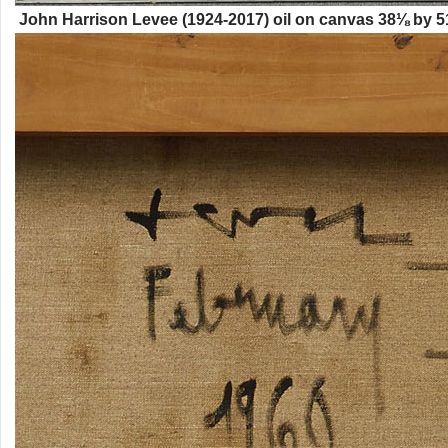
John Harrison Levee (1924-2017) oil on canvas 38⅛ by 51