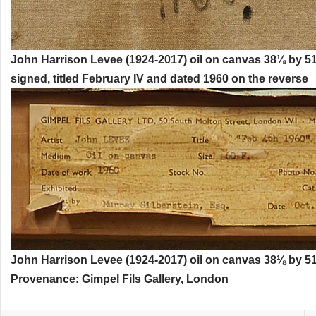
John Harrison Levee (1924-2017) oil on canvas 38⅛ by 51⅛
signed, titled February IV and dated 1960 on the reverse
John Harrison Levee (1924-2017) oil on canvas 38⅛ by 51⅛
Provenance: Gimpel Fils Gallery, London