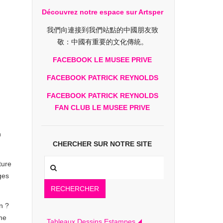
Découvrez notre espace sur Artsper
我們向連接到我們站點的中國朋友致
敬：中國有重要的文化傳統。
FACEBOOK LE MUSEE PRIVE
FACEBOOK PATRICK REYNOLDS
FACEBOOK PATRICK REYNOLDS
FAN CLUB LE MUSEE PRIVE
n
CHERCHER SUR NOTRE SITE
ture
ges
RECHERCHER
n ?
me
Tableaux Dessins Estampes