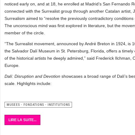
noticed early on, and at 18, he enrolled at Madrid’s San Fernando Ro
connected with the Surrealist group through another Catalan artist, 
Surrealism aimed to “resolve the previously contradictory conditions o
The unconscious mind was first explored in literature, but the moveme
member of the circle.
“The Surrealist movement, announced by André Breton in 1924, is 10
the Salvador Dalí Museum in St. Petersburg, Florida, offers a timely
of the historical artists he deeply admired,” said Frederick Ilchman, 
Europe.
Dalí: Disruption and Devotion
showcases a broad range of Dalí’s bes
scale. Highlights include:
MUSEES - FONDATIONS - INSTITUTIONS
LIRE LA SUITE...