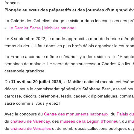
français.
Plongée au cœur des préparatifs et des journées d’un grand 
La Galerie des Gobelins plonge le visiteur dans les coulisses des pr
-.
Le Dernier Sacre | Mobilier national
Le 8 septembre 2022, le monde apprenait la mort de la reine d’Anglet
temps du deuil, il faut dans les plus brefs délais organiser le couron
La France a connu le même scénario il y a deux siècles : le 16 septe
semaines de maladie. Le sacre de son successeur Charles X a lieu hu
cérémonie grandiose.
Du
11 avril au 20 juillet 2025
, le Mobilier national raconte cet évé
décors, sous le commissariat général de Stéphane Bern, assisté po
carrosse, décors, cérémonie, festin, cadeaux diplomatiques, commande
sacre comme si vous y étiez !
Avec le concours du
Centre des monuments nationaux
, du
Palais d
du
château de Valencay
, des
musées de la Légion d’honneur
, du
mu
du
château de Versailles
et de nombreuses collections publiques et 