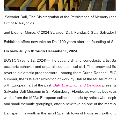
Salvador Dalí, The Disintegration of the Persistence of Memory (det
Gift of A. Reynolds
and Eleanor Morse. © 2024 Salvador Dalí, Fundació Gala-Salvador Dal
Exhibition offers new take on Dalí 100 years after the founding of Su
On view July 6 through December 1, 2024
BOSTON (June 12, 2024)—The outlandish and iconoclastic artist Sal
eccentric behavior and unparalleled technical skill. The renowned Sur
revered his artistic predecessors—among them Dürer, Raphael, El G
summer, the first-ever exhibition of work by Dalí at the Museum of
with European art of the past.
Dalí: Disruption and Devotion
presents
Salvador Dalí Museum in St. Petersburg, Florida, as well as books an
works from the MFA’s European collection made by artists who inspir
and small thematic groupings, offer a new take on one of the most cel
Dalí spent his youth in the small Spanish town of Figueres, north of 