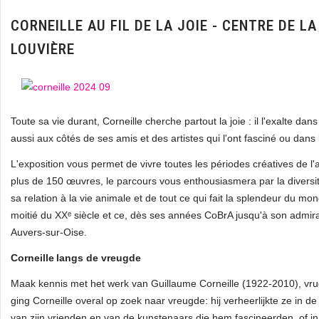
CORNEILLE AU FIL DE LA JOIE - CENTRE DE LA
LOUVIÈRE
Toute sa vie durant, Corneille cherche partout la joie : il l'exalte d
aussi aux côtés de ses amis et des artistes qui l'ont fasciné ou da
L'exposition vous permet de vivre toutes les périodes créatives de l'
plus de 150 œuvres, le parcours vous enthousiasmera par la diversi
sa relation à la vie animale et de tout ce qui fait la splendeur du mon
moitié du XXᵉ siècle et ce, dès ses années CoBrA jusqu'à son admir
Auvers‑sur‑Oise.
Corneille langs de vreugde
Maak kennis met het werk van Guillaume Corneille (1922-2010), vruc
ging Corneille overal op zoek naar vreugde: hij verheerlijkte ze in d
van zijn vrienden en van de kunstenaars die hem fascineerden, of i