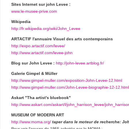
Sites Internet sur john Levee :
www.le-musee-prive.com
Wikipedia
http://fr.wikipedia.org/wiki/John_Levee
ARTACTIF l'annuaire Visuel des arts contemporains
http://expo.artactif.com/levee/
http://www.artactif.com/levee-john
Blog sur John Levee :
http://john-levee.artblog.fr/
Galerie Gimpel & Müller
http://www.gimpel-muller.com/exposition-John-Levee-12.html
http://www.gimpel-muller.com/John-Levee-biographie-12-12.html
Askart "Tha artist's bluebook"
http://www.askart.com/askart/l/john_harrison_levee/john_harris
MUSEUM OF MODERN ART
http://www.moma.org/
taper dans le moteur de recherche: Jo
Pour voir l'oeuvre de 1955 achetée par le MOMA :