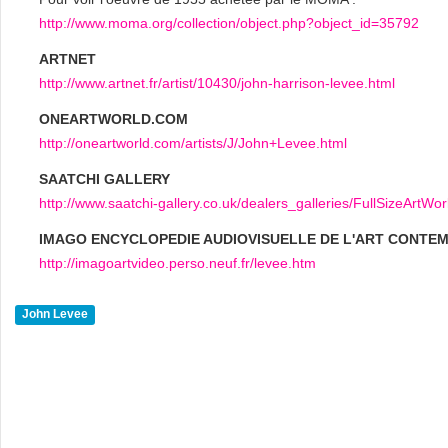
http://www.moma.org/collection/object.php?object_id=35792
ARTNET
http://www.artnet.fr/artist/10430/john-harrison-levee.html
ONEARTWORLD.COM
http://oneartworld.com/artists/J/John+Levee.html
SAATCHI GALLERY
http://www.saatchi-gallery.co.uk/dealers_galleries/FullSizeArt
IMAGO ENCYCLOPEDIE AUDIOVISUELLE DE L'ART CONTE
http://imagoartvideo.perso.neuf.fr/levee.htm
John Levee